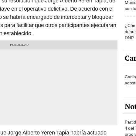
 su resolución que Jorge Alberto Yeren Tapia, de
Munic
lave en el operativo delictivo. De acuerdo con el
con tu
miemb
do se habría encargado de interceptar y bloquear
de oct
s para facilitar que otros participantes ejecutaran
¿Cómo
la O
denun
n establecido.
DNI?
Car
Carli
agost
No
Partid
4 del
que Jorge Alberto Yeren Tapia habría actuado
progr