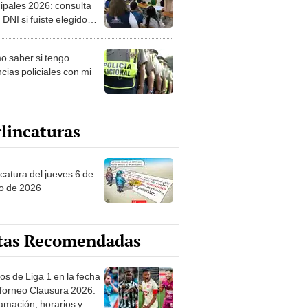
ipales 2026: consulta
 DNI si fuiste elegido
ro de mesa para este 4
ubre en el link oficial de
 saber si tengo
NPE
cias policiales con mi
lincaturas
ncatura del jueves 6 de
o de 2026
tas Recomendadas
os de Liga 1 en la fecha
 Torneo Clausura 2026:
amación, horarios y