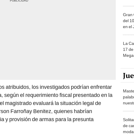
Gran 
del 10
en el
La Ca
17 de 
Mega 
Ju
os atribuidos, los investigados podrían enfrentar
Maste
 según el requerimiento fiscal presentado en la
palab
el magistrado evaluará la situación legal de
nuest
rson Farroñay Benitez, quienes habrían
dia y provisión de armas para la presunta
Solita
de ca
moda.