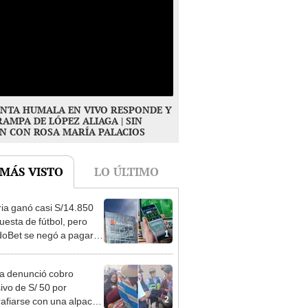
NTA HUMALA EN VIVO RESPONDE Y
RAMPA DE LÓPEZ ALIAGA | SIN
N CON ROSA MARÍA PALACIOS
 MÁS VISTO
LO ÚLTIMO
ia ganó casi S/14.850
uesta de fútbol, pero
1
oBet se negó a pagar:
opi multó a la empresa
ás de S/ 19.000
ta denunció cobro
ivo de S/ 50 por
2
rafiarse con una alpaca