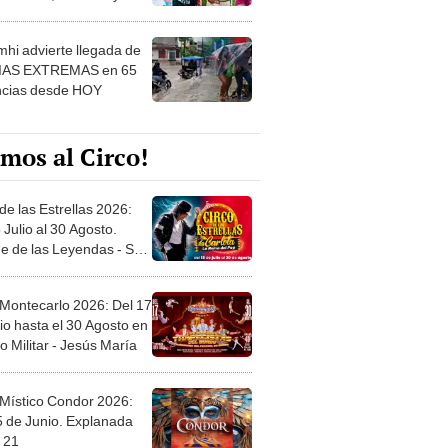
 ver
hi advierte llegada de
IAS EXTREMAS en 65
ncias desde HOY
mos al Circo!
de las Estrellas 2026:
 Julio al 30 Agosto.
e de las Leyendas - San
l
 Montecarlo 2026: Del 17
io hasta el 30 Agosto en
o Militar - Jesús María
 Místico Condor 2026:
5 de Junio. Explanada
 21