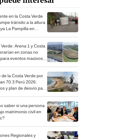
puede interesar
ente en la Costa Verde
umpe tránsito a la altura
aya La Pampilla en
lores
 Verde: Arena 1 y Costa
erarían en zonas no
 para eventos masivos,
 la Marina de Guerra del
e de la Costa Verde por
an 70.3 Perú 2026:
ios y plan de desvío para
6 de abril
 saber si una persona
jo matrimonio civil en
ec?
iones Regionales y