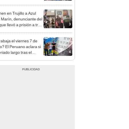
sco y Serenazgo
eró el dinero
en en Trujillo a Azul
 Marín, denunciante del
3
ue llevó a prisión a tres
as
rabaja el viernes 7 de
o? El Peruano aclara si
4
riado largo tras el
nso del 6 de agosto