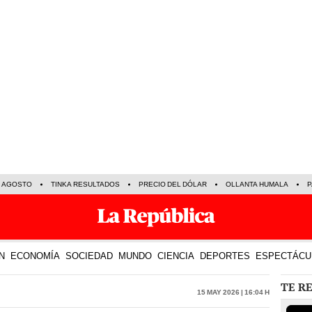
E AGOSTO
TINKA RESULTADOS
PRECIO DEL DÓLAR
OLLANTA HUMALA
P
N
ECONOMÍA
SOCIEDAD
MUNDO
CIENCIA
DEPORTES
ESPECTÁCU
TE R
15 May 2026 | 16:04 h