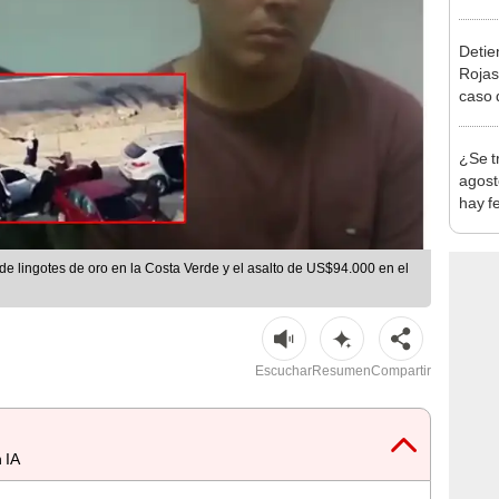
en Cu
recup
Detien
Rojas
caso q
policí
¿Se t
agost
hay fe
desca
 de lingotes de oro en la Costa Verde y el asalto de US$94.000 en el
Escuchar
Resumen
Compartir
 IA