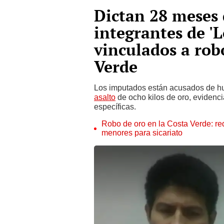
Dictan 28 meses 
integrantes de 'L
vinculados a rob
Verde
Los imputados están acusados de hu
asalto
de ocho kilos de oro, evidenc
específicas.
Robo de oro en la Costa Verde: r
menores para sicariato