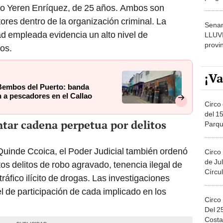
rto Yeren Enríquez, de 25 años. Ambos son
dónde
res dentro de la organización criminal. La
Senam
ad empleada evidencia un alto nivel de
LLUV
provi
dos.
¡Va
 Bembos del Puerto: banda
n a pescadores en el Callao
Circo 
del 15
tar cadena perpetua por delitos
Parqu
Migue
Quinde Ccoica, el Poder Judicial también ordenó
Circo
de Jul
tos delitos de robo agravado, tenencia ilegal de
Círcul
áfico ilícito de drogas. Las investigaciones
l de participación de cada implicado en los
Circo
Del 2
Costa