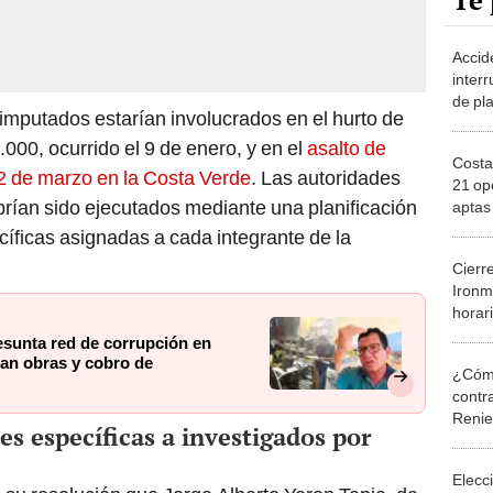
Te 
Accid
interr
de pl
s imputados estarían involucrados en el hurto de
Miraf
00, ocurrido el 9 de enero, y en el
asalto de
Costa
22 de marzo en la Costa Verde
. Las autoridades
21 op
ían sido ejecutados mediante una planificación
aptas
según
íficas asignadas a cada integrante de la
Perú
Cierr
Ironm
horar
este 2
resunta red de corrupción en
an obras y cobro de
¿Cómo
contra
Reni
es específicas a investigados por
Elecc