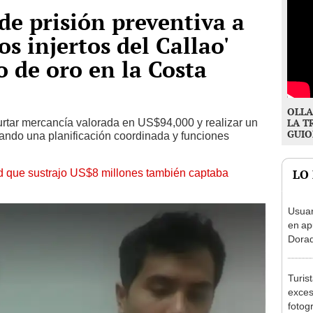
de prisión preventiva a
os injertos del Callao'
o de oro en la Costa
OLLA
rtar mercancía valorada en US$94,000 y realizar un
LA T
GUIO
iando una planificación coordinada y funciones
ed que sustrajo US$8 millones también captaba
LO
Usuar
en ap
Dorad
Indec
con m
Turis
exces
fotog