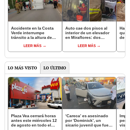
Accidente en la Costa
Auto cae dos pisos al
Halla
Verde interrumpe
interior de un elevador
que 
tránsito a la altura de
en Miraflores: dos
de Ch
playa La Pampilla en
personas quedaron
cele
LEER MÁS
LEER MÁS
Miraflores
atrapadas
de su
LO MÁS VISTO
LO ÚLTIMO
Plaza Vea cerrará horas
‘Careca’ es asesinado
Impu
antes este miércoles 12
por ‘Dominick’, un
perua
de agosto en todo el
sicario juvenil que fue
visas
Perú: tiendas atenderán
capturado tras el crimen
empr