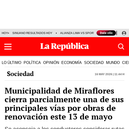
HOY
SINUANO RESULTADOS HOY
ALIANZA LIMA VS SPORT BOYS
JORGE MES
LO ÚLTIMO
POLÍTICA
OPINIÓN
ECONOMÍA
SOCIEDAD
MUNDO
CIE
Sociedad
16 May 2026 | 11:44 h
Municipalidad de Miraflores
cierra parcialmente una de sus
principales vías por obras de
renovación este 13 de mayo