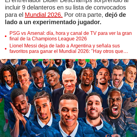
El entrenador Didier Deschamps sorprendió al
incluir 9 delanteros en su lista de convocados
para el
Mundial 2026.
Por otra parte,
dejó de
lado a un experimentado jugador.
PSG vs Arsenal: día, hora y canal de TV para ver la gran
final de la Champions League 2026
Lionel Messi deja de lado a Argentina y señala sus
favoritos para ganar el Mundial 2026: "Hay otros que
llegan mejor"