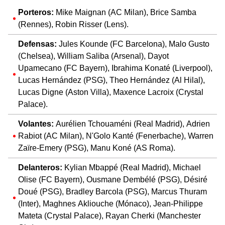
Porteros:
Mike Maignan (AC Milan), Brice Samba
(Rennes), Robin Risser (Lens).
Defensas:
Jules Kounde (FC Barcelona), Malo Gusto
(Chelsea), William Saliba (Arsenal), Dayot
Upamecano (FC Bayern), Ibrahima Konaté (Liverpool),
Lucas Hernández (PSG), Theo Hernández (Al Hilal),
Lucas Digne (Aston Villa), Maxence Lacroix (Crystal
Palace).
Volantes:
Aurélien Tchouaméni (Real Madrid), Adrien
Rabiot (AC Milan), N'Golo Kanté (Fenerbache), Warren
Zaïre-Emery (PSG), Manu Koné (AS Roma).
Delanteros:
Kylian Mbappé (Real Madrid), Michael
Olise (FC Bayern), Ousmane Dembélé (PSG), Désiré
Doué (PSG), Bradley Barcola (PSG), Marcus Thuram
(Inter), Maghnes Akliouche (Mónaco), Jean-Philippe
Mateta (Crystal Palace), Rayan Cherki (Manchester