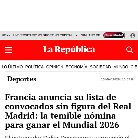
HOY
UNIVERSITARIO VS SPORTING CRISTAL
SINUANO RESULTADOS HOY
CA
LO ÚLTIMO
POLÍTICA
OPINIÓN
ECONOMÍA
SOCIEDAD
MUNDO
CIE
Deportes
15 May 2026 | 15:59 h
Francia anuncia su lista de
convocados sin figura del Real
Madrid: la temible nómina
para ganar el Mundial 2026