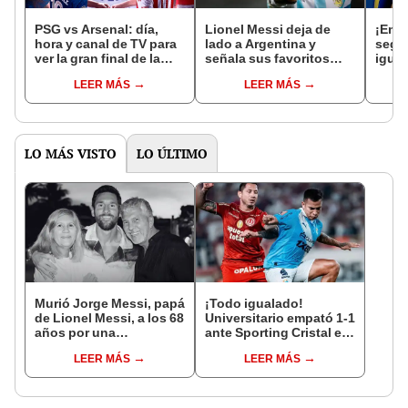
PSG vs Arsenal: día,
Lionel Messi deja de
¡Empa
hora y canal de TV para
lado a Argentina y
segu
ver la gran final de la
señala sus favoritos
igual
Champions League
para ganar el Mundial
Cris
LEER MÁS
LEER MÁS
2026
2026: "Hay otros que
deber
llegan mejor"
campe
Saud
LO MÁS VISTO
LO ÚLTIMO
Murió Jorge Messi, papá
¡Todo igualado!
de Lionel Messi, a los 68
Universitario empató 1-1
años por una
ante Sporting Cristal en
complicada enfermedad
el estadio Monumental
LEER MÁS
LEER MÁS
por el Torneo Clausura
de la Liga 1 2026