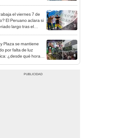
opi multó a la empresa
ás de S/ 19.000
rabaja el viernes 7 de
o? El Peruano aclara si
3
riado largo tras el
nso del 6 de agosto
y Plaza se mantiene
o por falta de luz
4
rica: ¿desde qué hora
á el centro comercial?