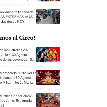
 ver
hi advierte llegada de
IAS EXTREMAS en 65
ncias desde HOY
mos al Circo!
de las Estrellas 2026:
 Julio al 30 Agosto.
e de las Leyendas - San
l
 Montecarlo 2026: Del 17
io hasta el 30 Agosto en
o Militar - Jesús María
 Místico Condor 2026:
5 de Junio. Explanada
 21