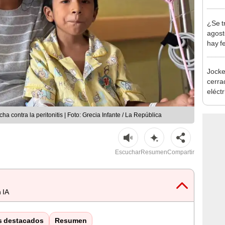
Indec
con m
¿Se t
agost
hay fe
desca
Jocke
cerrad
eléct
abrir
a contra la peritonitis | Foto: Grecia Infante / La República
Escuchar
Resumen
Compartir
 IA
s destacados
Resumen