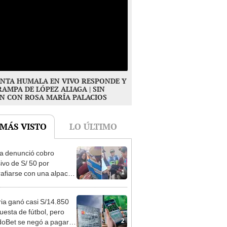
NTA HUMALA EN VIVO RESPONDE Y
RAMPA DE LÓPEZ ALIAGA | SIN
N CON ROSA MARÍA PALACIOS
 MÁS VISTO
LO ÚLTIMO
ta denunció cobro
ivo de S/ 50 por
1
rafiarse con una alpaca
sco y Serenazgo
eró el dinero
ia ganó casi S/14.850
uesta de fútbol, pero
2
oBet se negó a pagar: