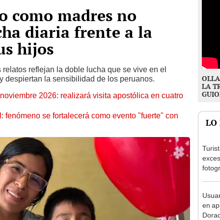
zo como madres no
cha diaria frente a la
s hijos
es relatos reflejan la doble lucha que se vive en el
OLLA
y despiertan la sensibilidad de los peruanos.
LA T
GUIO
oviembre 2026: realizará visita apostólica en cuatro
: fenómeno se fortalecerá como evento "fuerte" con
LO
Turis
exces
fotog
en Cu
recup
Usuar
en ap
Dorad