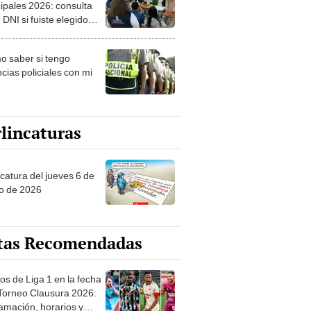
ipales 2026: consulta
 DNI si fuiste elegido
ro de mesa para este 4
ubre en el link oficial de
 saber si tengo
NPE
cias policiales con mi
lincaturas
ncatura del jueves 6 de
o de 2026
tas Recomendadas
os de Liga 1 en la fecha
 Torneo Clausura 2026:
amación, horarios y