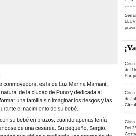
dónde
Senam
LLUV
provi
¡Va
Circo 
del 15
s
Parqu
Migue
l de conmovedora, es la de Luz Marina Mamani,
natural de la ciudad de Puno y dedicada al
Circo
de Jul
formar una familia sin imaginar los riesgos y las
Círcul
urante el nacimiento de su bebé.
con su bebé en brazos, cuando apenas tenía
Circo
rándose de una cesárea. Su pequeño, Sergio,
Del 2
Costa