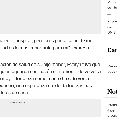
Munic
con tu
miemb
de oct
¿Cómo
la O
denun
DNI?
 en el hospital, pero si es por la salud de mi
salud es lo más importante para mí”, expresa
Car
tuación de salud de su hijo menor, Evelyn tuvo que
Carli
 quien aguarda con ilusión el momento de volver a
agost
u mayor fortaleza como madre ha sido ver la
equeño, una esperanza que le da fuerzas para
No
 lejos de casa.
Partid
4 del
progr