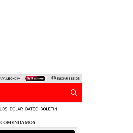
APA LEÓN XIV
NALDY SALDAÑA
INICIAR SESIÓN
LA BELLA LUZ
MAGALY MEDINA
HORÓS
LOS
DÓLAR
DATEC
BOLETÍN
ECOMENDAMOS