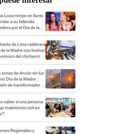
puede interesar
sa Loza rompe en llanto
ordar a su fallecida
itora por el Día de la
: “Te amo hasta el
o”
istrito de Lima celebrará
 de la Madre con festival
onómico del chicharrón:
 lugar y horario
s zonas de Ancón sin luz
eno Día de la Madre:
sión de transformador
 generado la crisis
 saber si una persona
jo matrimonio civil en
ec?
iones Regionales y