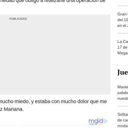
rmedad que obligó a realizarle una operación de
Gran 
del 10
en el
La Ca
17 de 
Mega 
Ju
Maste
palab
nuest
a mucho miedo, y estaba con mucho dolor que me
uz Mariana.
Solita
de ca
moda.