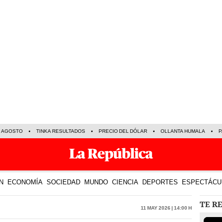
E AGOSTO
TINKA RESULTADOS
PRECIO DEL DÓLAR
OLLANTA HUMALA
P
N
ECONOMÍA
SOCIEDAD
MUNDO
CIENCIA
DEPORTES
ESPECTÁCU
TE R
11 May 2026 | 14:00 h