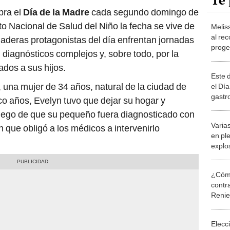
Te 
bra el
Día de la Madre
cada segundo domingo de
uto Nacional de Salud del Niño la fecha se vive de
Melis
al rec
rdaderas protagonistas del día enfrentan jornadas
progen
iagnósticos complejos y, sobre todo, por la
Madre
dos a sus hijos.
infinit
Este d
 una mujer de 34 años, natural de la ciudad de
el Día
gastr
o años, Evelyn tuvo que dejar su hogar y
revisa
luego de que su pequeño fuera diagnosticado con
Varia
n que obligó a los médicos a intervenirlo
en pl
explo
habría
¿Cómo
contra
Reni
Elecc