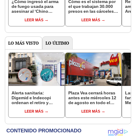
¿Cómo ingresó el arma
Cómo es el sistema por
Reini
de fuego usada para
el que trabajan 30.000
ampli
asesinar al ‘Chino
presos en las cárceles
Arequ
Malaco’ en el penal de
peruanas
400%
LEER MÁS
LEER MÁS
Juliaca?
LO MÁS VISTO
LO ÚLTIMO
Alerta sanitaria:
Plaza Vea cerrará horas
Las 
Digemid e Indecopi
antes este miércoles 12
fant
ordenan el retiro y
de agosto en todo el
Metr
destrucción de estos
Perú: tiendas atenderán
ampli
LEER MÁS
LEER MÁS
productos médicos
hasta las 7 p.m.
incon
contra el cáncer por
buse
riesgos a la salud
esta