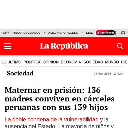
HOY
TINKA RESULTADOS
ALEJANDRO TOLEDO
KENJI FUJIMORI
PRECIO
LO ÚLTIMO
POLÍTICA
OPINIÓN
ECONOMÍA
SOCIEDAD
MUNDO
CIE
Sociedad
09 May 2026 | 12:02 h
Maternar en prisión: 136
madres conviven en cárceles
peruanas con sus 139 hijos
La doble condena de la vulnerabilidad
y la
ausencia del Estado. La mayoría de niños y