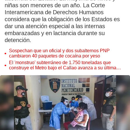
niñas son menores de un año. La Corte
Interamericana de Derechos Humanos
considera que la obligación de los Estados es
dar una atención especial a las internas
embarazadas y en lactancia durante su
detención.
Sospechan que un oficial y dos subalternos PNP
cambiaron 40 paquetes de cocaína por yeso
El 'monstruo' subterráneo de 1.750 toneladas que
construye el Metro bajo el Callao avanza a su última
estación