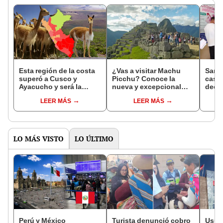
Esta región de la costa
¿Vas a visitar Machu
Sara
superó a Cusco y
Picchu? Conoce la
casos
Ayacucho y será la
nueva y excepcional
decla
'nueva capital de la
disposición para
emerg
LEER MÁS
LEER MÁS
vicuña', según Serfor
comprar boletos
denu
presenciales
diag
LO MÁS VISTO
LO ÚLTIMO
Perú y México
Turista denunció cobro
Usuar