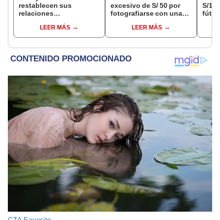
restablecen sus
excesivo de S/ 50 por
S/14.
relaciones
fotografiarse con una
fútbo
diplomáticas: ¿se
alpaca en Cusco y
se ne
LEER MÁS
LEER MÁS
anulan los visados?
Serenazgo recuperó el
Indec
dinero
empr
19.0