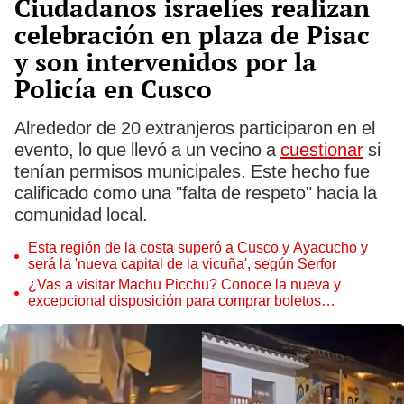
Ciudadanos israelíes realizan
celebración en plaza de Pisac
y son intervenidos por la
Policía en Cusco
Alrededor de 20 extranjeros participaron en el
evento, lo que llevó a un vecino a
cuestionar
si
tenían permisos municipales. Este hecho fue
calificado como una "falta de respeto" hacia la
comunidad local.
Esta región de la costa superó a Cusco y Ayacucho y
será la 'nueva capital de la vicuña', según Serfor
¿Vas a visitar Machu Picchu? Conoce la nueva y
excepcional disposición para comprar boletos
presenciales