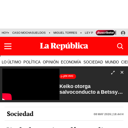
HOY
CASO MOCHASUELDOS
MIGUEL TORRES
LEY PULPÍN
PRECIO DEL
LO ÚLTIMO
POLÍTICA
OPINIÓN
ECONOMÍA
SOCIEDAD
MUNDO
CIE
EN VIVO
Keiko otorga
salvoconducto a Betssy
Chávez y renuevan
Petroperú | Sin Guion con
Rosa María Palacios
Sociedad
08 May 2026 | 18:44 h