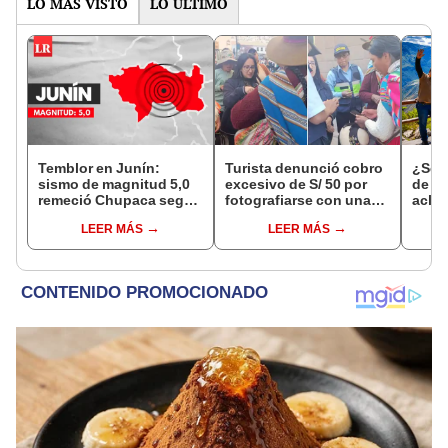
LO MÁS VISTO
LO ÚLTIMO
Temblor en Junín:
Turista denunció cobro
¿Se t
sismo de magnitud 5,0
excesivo de S/ 50 por
de a
remeció Chupaca según
fotografiarse con una
aclar
IGP
alpaca en Cusco y
largo
LEER MÁS
LEER MÁS
Serenazgo recuperó el
del 6
dinero