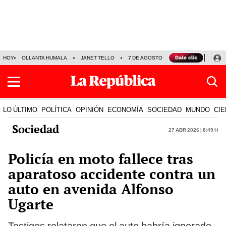
HOY
OLLANTA HUMALA
JANET TELLO
7 DE AGOSTO
TINKA RESULTADOS
LO ÚLTIMO
POLÍTICA
OPINIÓN
ECONOMÍA
SOCIEDAD
MUNDO
CIE
Sociedad
27 Abr 2026 | 8:49 h
Policía en moto fallece tras
aparatoso accidente contra un
auto en avenida Alfonso
Ugarte