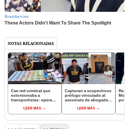
NOTAS RELACIONADAS
Cae red criminal que
Capturan a sospechoso
Rele
extorsionaba a
prófugo vinculado al
More
transportistas: operaba
asesinato de abogada
polic
desde un penal en el
del INPE en penal de
desi
LEER MÁS
LEER MÁS
norte de Lima
Chincha
Espi
reem