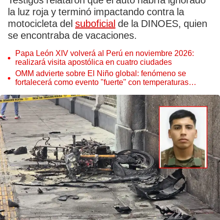
Testigos relataron que el auto habría ignorado
la luz roja y terminó impactando contra la
motocicleta del
suboficial
de la DINOES, quien
se encontraba de vacaciones.
Papa León XIV volverá al Perú en noviembre 2026:
realizará visita apostólica en cuatro ciudades
OMM advierte sobre El Niño global: fenómeno se
fortalecerá como evento "fuerte" con temperaturas
récord este 2026