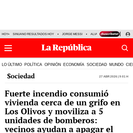
HOY
SINUANO RESULTADOS HOY
JORGE MESSI
ALIANZA LIMA VS SPORT BO
LO ÚLTIMO
POLÍTICA
OPINIÓN
ECONOMÍA
SOCIEDAD
MUNDO
CIE
Sociedad
27 Abr 2026 | 9:01 h
Fuerte incendio consumió
vivienda cerca de un grifo en
Los Olivos y moviliza a 5
unidades de bomberos:
vecinos ayudan a apagar el