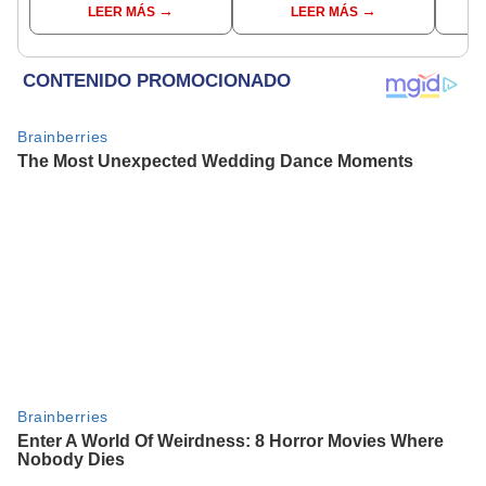
LEER MÁS
LEER MÁS
Espinar
pymes serían los más
“Lune
beneficiados