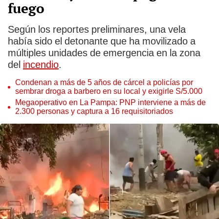
fuego
Según los reportes preliminares, una vela
había sido el detonante que ha movilizado a
múltiples unidades de emergencia en la zona
del
incendio
.
Condenan a más de 5 años de cárcel a policías por
sembrar droga a barbero en su local y exigirle S/5.000
Megaoperativo en La Pampa: PNP interviene a más de
2.300 personas y captura a 16 requisitoriados