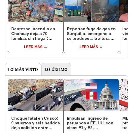
Dantesco incendio en
Reportan fuga de gas en
Ince
Chancay deja a 70
Surquillo: emergencia
vivie
familias sin hogar:
se produce a la altura de
famil
viviendas eran
la cuadra 50 de la av.
“Lo p
LEER MÁS
LEER MÁS
prefabricadas y brindan
República de Panamá
afec
ayuda humanitaria
braz
LO MÁS VISTO
LO ÚLTIMO
Choque fatal en Cusco:
Impulsan ingreso de
MEF 
9 muertos y seis heridos
peruanos a EE. UU. con
prop
deja colisión entre
visas E1 y E2:
trasl
minivan y camión en
emprendedores y
no se