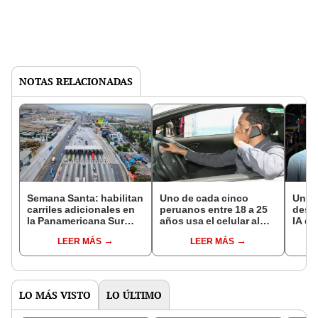
NOTAS RELACIONADAS
Semana Santa: habilitan
Uno de cada cinco
Univ
carriles adicionales en
peruanos entre 18 a 25
desar
la Panamericana Sur
años usa el celular al
IA qu
para salida hacia playas
conducir en Lima:
tráfi
LEER MÁS
LEER MÁS
estudio revela serios
coor
riesgos en el tráfico
intel
semá
LO MÁS VISTO
LO ÚLTIMO