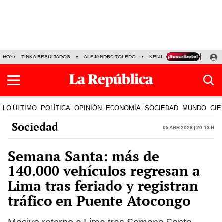
HOY
TINKA RESULTADOS
ALEJANDRO TOLEDO
KENJI FUJIMORI
PRECIO
LO ÚLTIMO
POLÍTICA
OPINIÓN
ECONOMÍA
SOCIEDAD
MUNDO
CIE
Sociedad
05 Abr 2026 | 20:13 h
Semana Santa: más de
140.000 vehículos regresan a
Lima tras feriado y registran
tráfico en Puente Atocongo