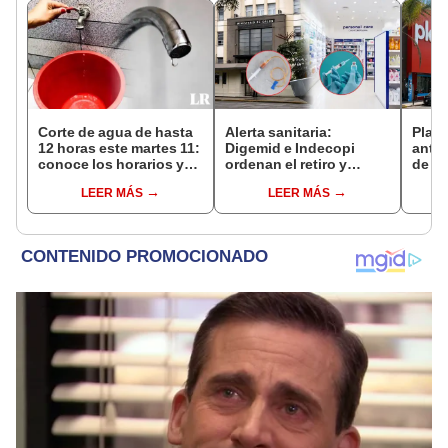
Corte de agua de hasta
Alerta sanitaria:
Plaza
12 horas este martes 11:
Digemid e Indecopi
antes
conoce los horarios y
ordenan el retiro y
de ag
zonas afectadas en
destrucción de estos
Perú:
LEER MÁS
LEER MÁS
Miraflores, SJL, Los
productos médicos
hasta
Olivos y más
contra el cáncer por
riesgos a la salud