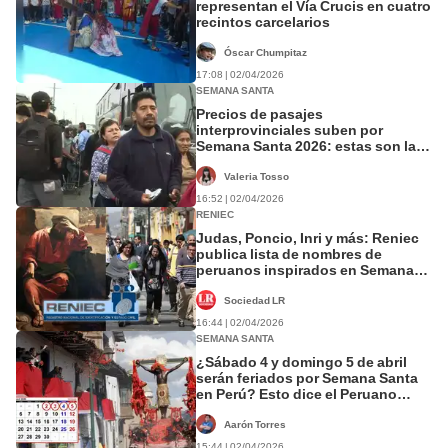
representan el Vía Crucis en cuatro
recintos carcelarios
Óscar Chumpitaz
17:08 | 02/04/2026
SEMANA SANTA
Precios de pasajes
interprovinciales suben por
Semana Santa 2026: estas son las
tarifas por regiones
Valeria Tosso
16:52 | 02/04/2026
RENIEC
Judas, Poncio, Inri y más: Reniec
publica lista de nombres de
peruanos inspirados en Semana
Santa
Sociedad LR
16:44 | 02/04/2026
SEMANA SANTA
¿Sábado 4 y domingo 5 de abril
serán feriados por Semana Santa
en Perú? Esto dice el Peruano
sobre los días de descanso
Aarón Torres
15:44 | 02/04/2026