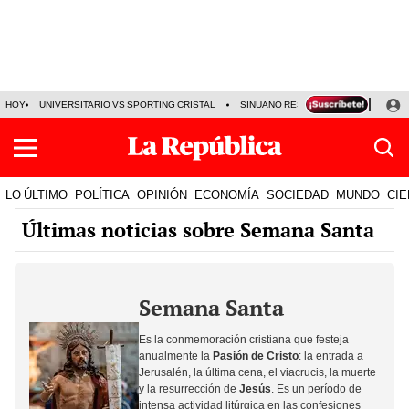
HOY
UNIVERSITARIO VS SPORTING CRISTAL
SINUANO RESULTADOS HOY
CA
LO ÚLTIMO
POLÍTICA
OPINIÓN
ECONOMÍA
SOCIEDAD
MUNDO
CIE
Últimas noticias sobre Semana Santa
Semana Santa
Es la conmemoración cristiana que festeja
anualmente la
Pasión de Cristo
: la entrada a
Jerusalén, la última cena, el viacrucis, la muerte
y la resurrección de
Jesús
. Es un período de
intensa actividad litúrgica en las confesiones