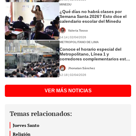
MINEDU
¿Qué días no habrá clases por
Semana Santa 2026? Esto dice el
calendario escolar del Minedu
Valeria Tosso
14:14 | 02/04/2026
METROPOLITANO DE LIMA
Conoce el horario especial del
Metropolitano, Línea 1 y
corredores complementarios este
2 y 3 de abril por Semana Santa
Jhonatan Sánchez
12:18 | 02/04/2026
VER MÁS NOTICIAS
Temas relacionados:
Jueves Santo
Religión