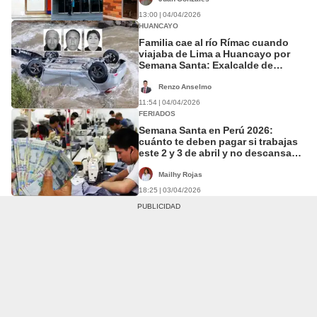
13:00 | 04/04/2026
HUANCAYO
Familia cae al río Rímac cuando
viajaba de Lima a Huancayo por
Semana Santa: Exalcalde de
Hualhuas desaparece tras
accidente
Renzo Anselmo
11:54 | 04/04/2026
FERIADOS
Semana Santa en Perú 2026:
cuánto te deben pagar si trabajas
este 2 y 3 de abril y no descansas
en feriados
Mailhy Rojas
18:25 | 03/04/2026