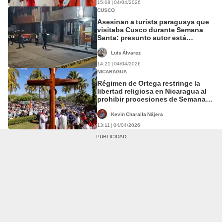
15:08 | 04/04/2026
CUSCO
Asesinan a turista paraguaya que
visitaba Cusco durante Semana
Santa: presunto autor está
prófugo
Luis Álvarez
14:21 | 04/04/2026
NICARAGUA
Régimen de Ortega restringe la
libertad religiosa en Nicaragua al
prohibir procesiones de Semana
Santa
Kevin Charalla Nájera
13:11 | 04/04/2026