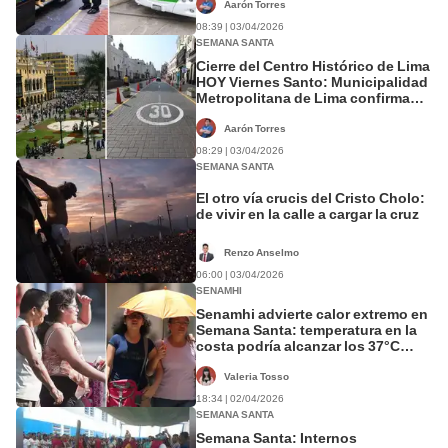
Aarón Torres
08:39 | 03/04/2026
SEMANA SANTA
Cierre del Centro Histórico de Lima
HOY Viernes Santo: Municipalidad
Metropolitana de Lima confirma
desvíos de vehículos
Aarón Torres
08:29 | 03/04/2026
SEMANA SANTA
El otro vía crucis del Cristo Cholo:
de vivir en la calle a cargar la cruz
Renzo Anselmo
06:00 | 03/04/2026
SENAMHI
Senamhi advierte calor extremo en
Semana Santa: temperatura en la
costa podría alcanzar los 37°C
durante el feriado largo
Valeria Tosso
18:34 | 02/04/2026
SEMANA SANTA
Semana Santa: Internos