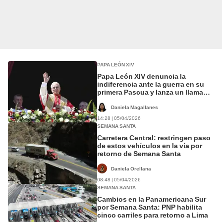
PAPA LEÓN XIV
Papa León XIV denuncia la
indiferencia ante la guerra en su
primera Pascua y lanza un llamado
urgente a la paz
Daniela Magallanes
14:28 | 05/04/2026
SEMANA SANTA
Carretera Central: restringen paso
de estos vehículos en la vía por
retorno de Semana Santa
Daniela Orellana
08:48 | 05/04/2026
SEMANA SANTA
Cambios en la Panamericana Sur
por Semana Santa: PNP habilita
cinco carriles para retorno a Lima