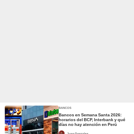
BANCOS
Bancos en Semana Santa 2026:
horarios del BCP, Interbank y qué
días no hay atención en Perú
Juan Gonzales