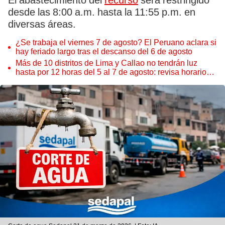
El abastecimiento del
recurso
será restringido
desde las 8:00 a.m. hasta la 11:55 p.m. en
diversas áreas.
¿Se trabaja el viernes 7 de agosto? El Peruano aclara si
hay feriado largo tras el descanso del 6 de agosto
Más de 10 distritos de Lima y Callao no tendrán luz
hasta por 12 horas del 5 al 7 de agosto: revisa horarios y
zonas afectadas