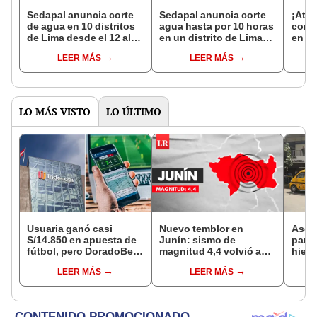
Sedapal anuncia corte
Sedapal anuncia corte
¡Ate
de agua en 10 distritos
agua hasta por 10 horas
confi
de Lima desde el 12 al
en un distrito de Lima
en 5 
18 de marzo por
este martes 10 de
este 
LEER MÁS
LEER MÁS
mantenimiento
marzo: conoce cuáles
revis
preventivo de
serán las zonas
afec
reservorios
afectadas
LO MÁS VISTO
LO ÚLTIMO
Usuaria ganó casi
Nuevo temblor en
Ases
S/14.850 en apuesta de
Junín: sismo de
para 
fútbol, pero DoradoBet
magnitud 4,4 volvió a
hiere
se negó a pagar:
remecer Chupaca,
Barri
LEER MÁS
LEER MÁS
Indecopi multó a la
según IGP
Cerc
empresa con más de S/
19.000