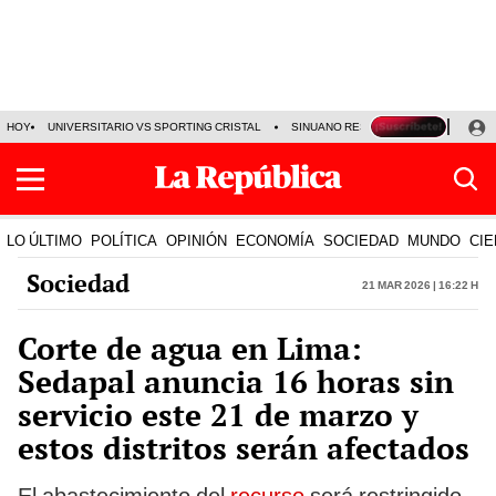
HOY
UNIVERSITARIO VS SPORTING CRISTAL
SINUANO RESULTADOS HOY
CA
LO ÚLTIMO
POLÍTICA
OPINIÓN
ECONOMÍA
SOCIEDAD
MUNDO
CIE
Sociedad
21 Mar 2026 | 16:22 h
Corte de agua en Lima:
Sedapal anuncia 16 horas sin
servicio este 21 de marzo y
estos distritos serán afectados