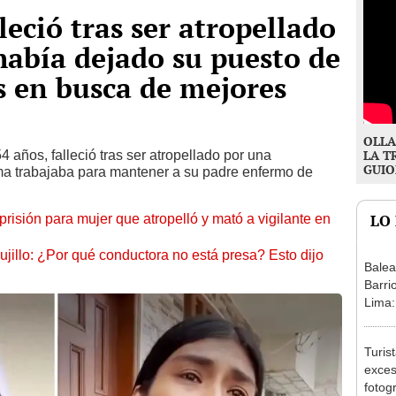
leció tras ser atropellado
había dejado su puesto de
s en busca de mejores
OLLA
54 años, falleció tras ser atropellado por una
LA T
GUIO
ima trabajaba para mantener a su padre enfermo de
prisión para mujer que atropelló y mató a vigilante en
LO
rujillo: ¿Por qué conductora no está presa? Esto dijo
Balea
Barri
Lima:
fugar
Turis
exces
fotog