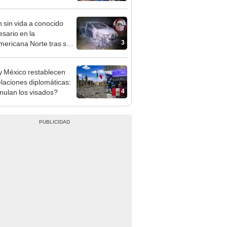
sco y Serenazgo
eró el dinero
n sin vida a conocido
sario en la
3
ericana Norte tras ser
strado en Sullana, Piura
y México restablecen
elaciones diplomáticas:
4
nulan los visados?