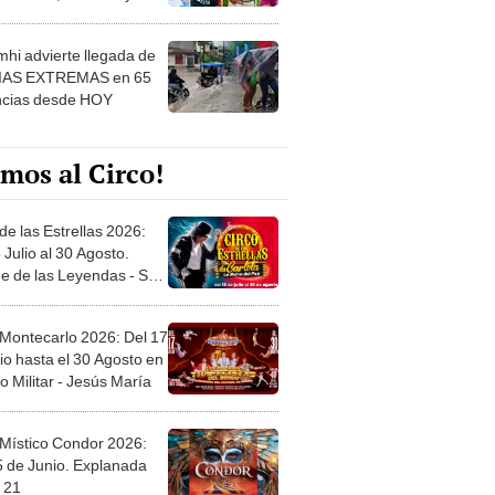
 ver
hi advierte llegada de
IAS EXTREMAS en 65
ncias desde HOY
mos al Circo!
de las Estrellas 2026:
 Julio al 30 Agosto.
e de las Leyendas - San
l
 Montecarlo 2026: Del 17
io hasta el 30 Agosto en
o Militar - Jesús María
 Místico Condor 2026:
5 de Junio. Explanada
 21