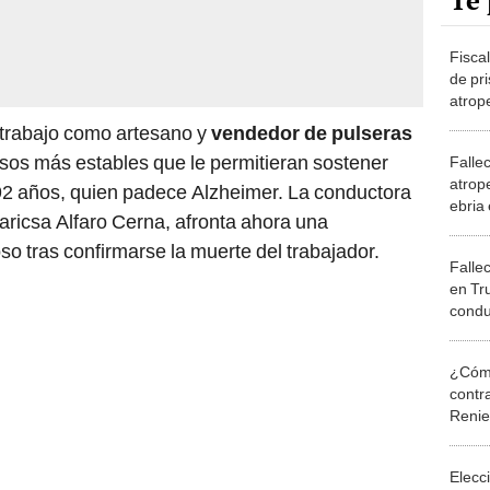
Te 
Fiscal
de pr
atrope
Trujill
 trabajo como artesano y
vendedor de pulseras
sos más estables que le permitieran sostener
Fallec
atrop
2 años, quien padece Alzheimer. La conductora
ebria 
aricsa Alfaro Cerna, afronta ahora una
días 
so tras confirmarse la muerte del trabajador.
Fallec
en Tru
condu
Esto d
¿Cómo
contra
Reni
Elecc