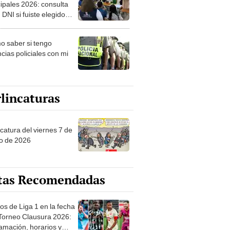
ipales 2026: consulta
 DNI si fuiste elegido
ro de mesa para este 4
ubre en el link oficial de
 saber si tengo
NPE
cias policiales con mi
lincaturas
catura del viernes 7 de
o de 2026
tas Recomendadas
os de Liga 1 en la fecha
 Torneo Clausura 2026:
amación, horarios y