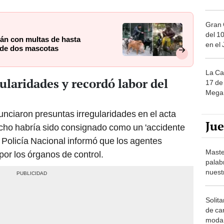
Gran 
del 10
rán con multas de hasta
en el
 de dos mascotas
La Ca
ularidades y recordó labor del
17 de 
Mega 
unciaron presuntas irregularidades en el acta
Ju
 hecho habría sido consignado como un 'accidente
a Policía Nacional informó que los agentes
Maste
por los órganos de control.
palab
nuest
Solita
de ca
moda.