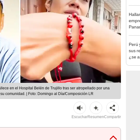
en Cu
recup
Halla
empre
Panam
secue
Perú 
sus r
¿se a
llece en el Hospital Belén de Trujillo tras ser atropellado por una
 su comunidad. | Foto: Domingo al Día/Composición LR
Escuchar
Resumen
Compartir