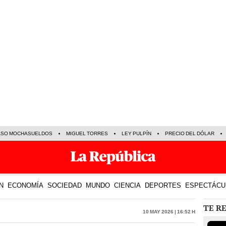
ASO MOCHASUELDOS
MIGUEL TORRES
LEY PULPÍN
PRECIO DEL DÓLAR
N
ECONOMÍA
SOCIEDAD
MUNDO
CIENCIA
DEPORTES
ESPECTÁCU
TE R
10 May 2026 | 16:52 h