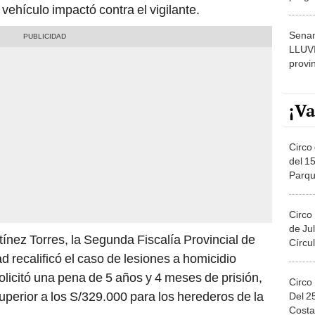
vehículo impactó contra el vigilante.
dónde
Senam
LLUV
provi
¡Va
Circo 
del 15
Parqu
Migue
Circo
de Jul
tínez Torres, la Segunda Fiscalía Provincial de
Círcul
d recalificó el caso de lesiones a homicidio
olicitó una pena de 5 años y 4 meses de prisión,
Circo
uperior a los S/329.000 para los herederos de la
Del 2
Costa