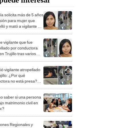
puede interesar
ía solicita más de 5 años
isión para mujer que
lló y mató a vigilante en
o
e vigilante que fue
ellado por conductora
en Trujillo tras varios
en UCI
ió vigilante atropellado
jillo: ¿Por qué
ctora no está presa?
ijo fiscal
 saber si una persona
jo matrimonio civil en
ec?
iones Regionales y