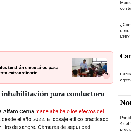
Munic
con tu
miemb
de oct
¿Cómo
la O
denun
DNI?
Car
tes tendrán cinco años para
nto extraordinario
Carlin
agost
e inhabilitación para conductora
No
a Alfaro Cerna
manejaba bajo los efectos del
Partid
a desde el año 2022. El dosaje etílico practicado
4 del
r litro de sangre. Cámaras de seguridad
progr