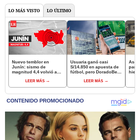
LO MÁS VISTO
LO ÚLTIMO
Nuevo temblor en
Usuaria ganó casi
Ases
Junín: sismo de
S/14.850 en apuesta de
para 
magnitud 4,4 volvió a
fútbol, pero DoradoBet
hiere
remecer Chupaca,
se negó a pagar:
Barri
LEER MÁS
LEER MÁS
según IGP
Indecopi multó a la
Cerc
empresa con más de S/
19.000