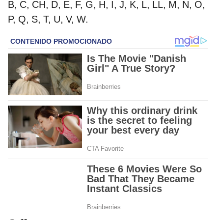
B, C, CH, D, E, F, G, H, I, J, K, L, LL, M, N, O,
P, Q, S, T, U, V, W.