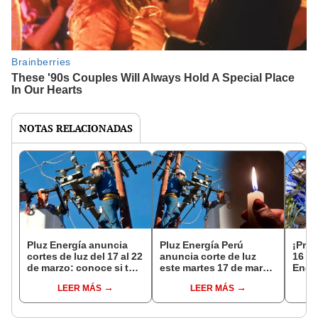
NOTAS RELACIONADAS
Pluz Energía anuncia
Pluz Energía Perú
¡Pres
cortes de luz del 17 al 22
anuncia corte de luz
16 de
de marzo: conoce si tu
este martes 17 de marzo
Energ
distrito se verá afectado
en ocho distritos de
servi
LEER MÁS
LEER MÁS
Lima y Callao: revisa si
distr
tu zona será afectada
si tu