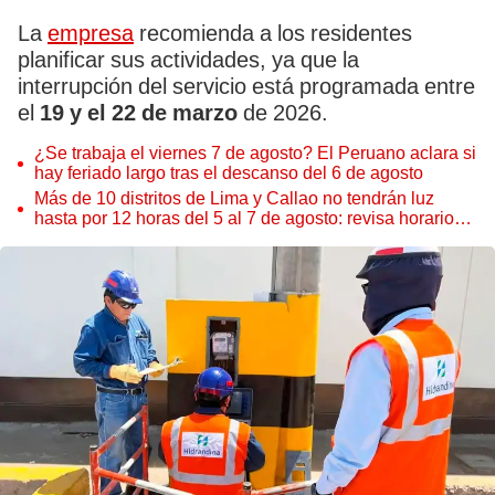
La
empresa
recomienda a los residentes
planificar sus actividades, ya que la
interrupción del servicio está programada entre
el
19 y el 22 de marzo
de 2026.
¿Se trabaja el viernes 7 de agosto? El Peruano aclara si
hay feriado largo tras el descanso del 6 de agosto
Más de 10 distritos de Lima y Callao no tendrán luz
hasta por 12 horas del 5 al 7 de agosto: revisa horarios y
zonas afectadas