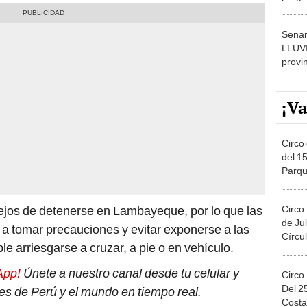
dónde
Senam
LLUV
provi
¡Va
Circo 
del 15
Parqu
Migue
Circo
lejos de detenerse en Lambayeque, por lo que las
de Jul
n a tomar precauciones y evitar exponerse a las
Círcul
 arriesgarse a cruzar, a pie o en vehículo.
App!
Únete a nuestro canal desde tu celular y
Circo
Del 2
tes de Perú y el mundo en tiempo real.
Costa