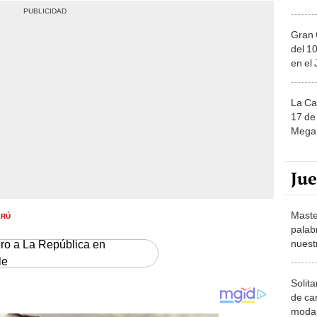
Gran 
del 10
en el
La Ca
17 de 
Mega 
Ju
Maste
ERÚ
palab
nuest
ero a La República en
le
Solita
de ca
moda.