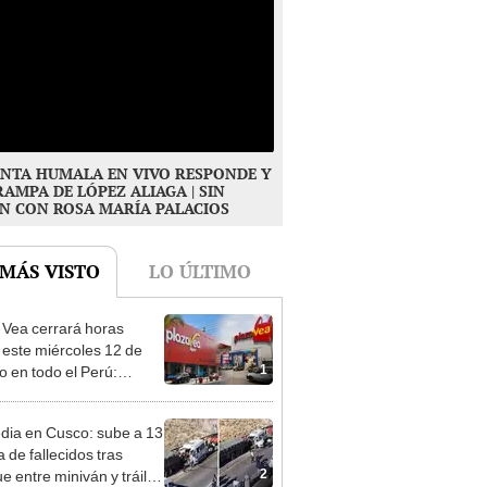
NTA HUMALA EN VIVO RESPONDE Y
RAMPA DE LÓPEZ ALIAGA | SIN
N CON ROSA MARÍA PALACIOS
 MÁS VISTO
LO ÚLTIMO
 Vea cerrará horas
 este miércoles 12 de
1
o en todo el Perú:
as atenderán hasta las 7
dia en Cusco: sube a 13
ra de fallecidos tras
2
e entre miniván y tráiler