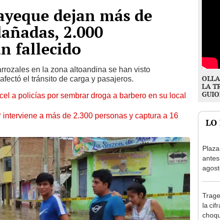
ayeque dejan más de
dañadas, 2.000
n fallecido
rrozales en la zona altoandina se han visto
OLLA
 afectó el tránsito de carga y pasajeros.
LA T
GUIO
l a policías por sembrar droga a barbero en su local
nterviene a más de 2.300 personas y captura a 16
LO
Plaza
antes
agost
tiend
p.m.
Trage
la cif
choqu