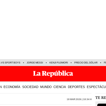
A VS SPORT BOYS
JORGE MESSI
KENJI FUJIMORI
PRECIO DEL DÓLAR
F
N
ECONOMÍA
SOCIEDAD
MUNDO
CIENCIA
DEPORTES
ESPECTÁCU
TE R
18 Mar 2026 | 18:34 h