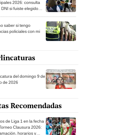
ipales 2026: consulta
 DNI si fuiste elegido
ro de mesa para este 4
ubre en el link oficial de
 saber si tengo
NPE
cias policiales con mi
lincaturas
ncatura del domingo 9 de
o de 2026
tas Recomendadas
os de Liga 1 en la fecha
 Torneo Clausura 2026:
amación, horarios y