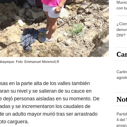
Munic
con tu
miemb
de oct
¿Cómo
la O
denun
DNI?
Car
mbayeque. Foto: Emmanuel Moreno/LR
Carli
agost
as en la parte alta de los valles también
ran su nivel y se salieran de su cauce en
No
e dejó personas aisladas en su momento. De
radas y se incrementaron los caudales de
 un adulto mayor murió tras ser arrastrado
Partid
4 del
oto carguera.
progr