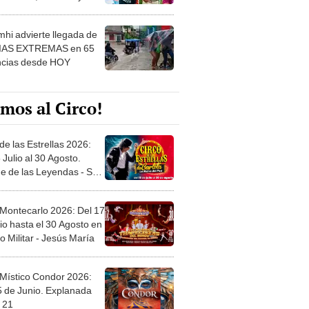
 ver
hi advierte llegada de
IAS EXTREMAS en 65
ncias desde HOY
mos al Circo!
de las Estrellas 2026:
 Julio al 30 Agosto.
e de las Leyendas - San
l
 Montecarlo 2026: Del 17
io hasta el 30 Agosto en
o Militar - Jesús María
 Místico Condor 2026:
5 de Junio. Explanada
 21