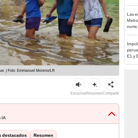
en Es
Las e
Metro
norte
falta
esta
Impul
perua
E1 y 
pymes
benef
que. | Foto: Emmanuel Moreno/LR
Escuchar
Resumen
Compartir
 IA
s destacados
Resumen