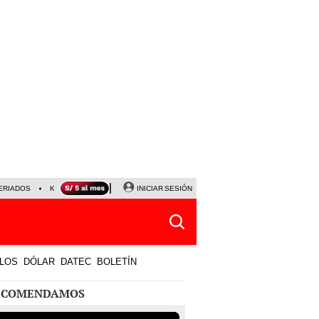
ERIADOS
KEIKO FUJIMORI
NALDY SALDAÑA
INICIAR SESIÓN
JAVIER MILEI
PARTIDOS DE
LOS
DÓLAR
DATEC
BOLETÍN
ECOMENDAMOS