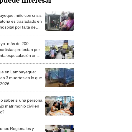
puede interesar
yeque: niño con crisis
ratoria es trasladado en
 hospital por falta de
ancia
ayo: más de 200
portistas protestan por
nta especulación en
ue en Lambayeque:
tan 3 muertes en lo que
 2026
 saber si una persona
jo matrimonio civil en
ec?
iones Regionales y