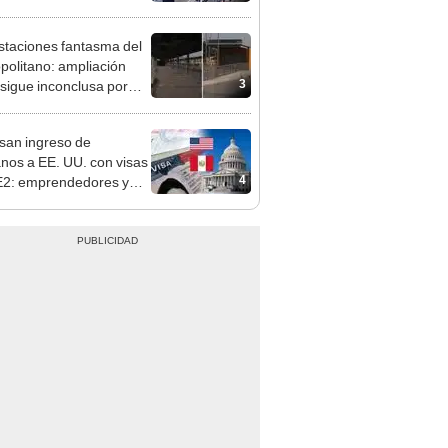
pinar
staciones fantasma del
politano: ampliación
3
 sigue inconclusa por
 de buses y una adenda
ncada
san ingreso de
nos a EE. UU. con visas
4
E2: emprendedores y
 serían los más
iciados