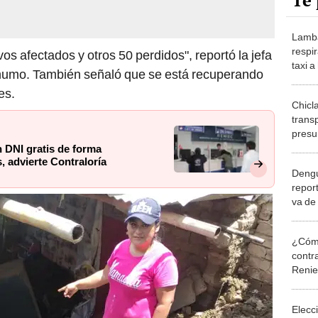
Te 
Lamba
respi
s afectados y otros 50 perdidos", reportó la jefa
taxi a
chumo. También señaló que se está recuperando
ambul
es.
Chicl
trans
presu
grifos
 DNI gratis de forma
s, advierte Contraloría
Deng
repor
va de
¿Cómo
contra
Reni
Elecc