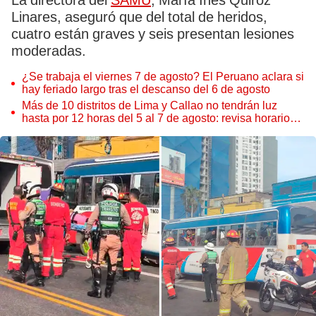
La directora del
SAMU
, María Inés Quiróz
Linares, aseguró que del total de heridos,
cuatro están graves y seis presentan lesiones
moderadas.
¿Se trabaja el viernes 7 de agosto? El Peruano aclara si
hay feriado largo tras el descanso del 6 de agosto
Más de 10 distritos de Lima y Callao no tendrán luz
hasta por 12 horas del 5 al 7 de agosto: revisa horarios y
zonas afectadas