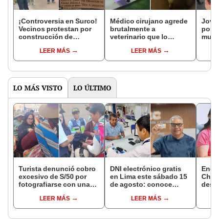
¡Controversia en Surco!
Médico cirujano agrede
Jove
Vecinos protestan por
brutalmente a
polic
construcción de
veterinario que lo
multa
crematorio municipal
confrontó por
cuan
LEER MÁS
LEER MÁS
cerca de sus hogares
abandonar ocho
en I
cachorros en Surco
“Tend
leyes
LO MÁS VISTO
LO ÚLTIMO
Turista denunció cobro
DNI electrónico gratis
Encu
excesivo de S/50 por
en Lima este sábado 15
Chorr
fotografiarse con una
de agosto: conoce
desap
alpaca en Cusco:
quiénes pueden
tras 
LEER MÁS
LEER MÁS
serenazgo recuperó el
acceder y qué
sujet
dinero
requisitos deben
Robl
cumplir
impl