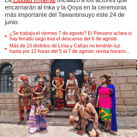
La
Ciudad Imperial
oficializó a los actores que
encarnarán al Inka y la Qoya en la ceremonia
más importante del Tawantinsuyo este 24 de
junio.
¿Se trabaja el viernes 7 de agosto? El Peruano aclara si
hay feriado largo tras el descanso del 6 de agosto
Más de 10 distritos de Lima y Callao no tendrán luz
hasta por 12 horas del 5 al 7 de agosto: revisa horarios y
zonas afectadas