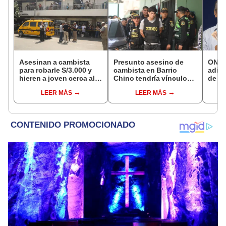
Asesinan a cambista
Presunto asesino de
ONP 
para robarle S/3.000 y
cambista en Barrio
adici
hieren a joven cerca al
Chino tendría vínculos
de ag
Barrio Chino en Lima
con el Tren de Aragua:
que 
LEER MÁS
LEER MÁS
Cercado
PNP revela marcaje
requi
si so