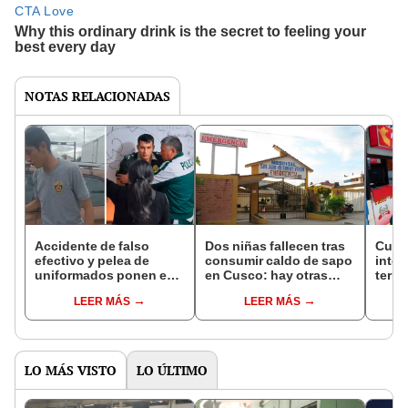
NOTAS RELACIONADAS
Accidente de falso
Dos niñas fallecen tras
Cusc
efectivo y pelea de
consumir caldo de sapo
inten
uniformados ponen en
en Cusco: hay otras
termi
aprietos a la Policía en
seis personas
LEER MÁS
LEER MÁS
Cusco
hospitalizadas
LO MÁS VISTO
LO ÚLTIMO