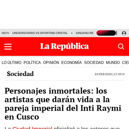
HOY
UNIVERSITARIO VS SPORTING CRISTAL
SINUANO RESULTADOS HOY
CA
LO ÚLTIMO
POLÍTICA
OPINIÓN
ECONOMÍA
SOCIEDAD
MUNDO
CIE
Sociedad
24 Feb 2026 | 17:05 h
Personajes inmortales: los
artistas que darán vida a la
pareja imperial del Inti Raymi
en Cusco