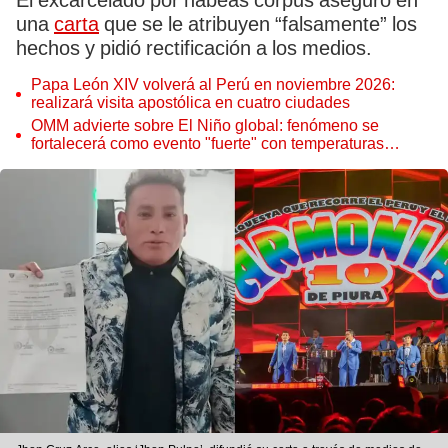
El excarcelado por habeas corpus aseguró en
una
carta
que se le atribuyen “falsamente” los
hechos y pidió rectificación a los medios.
Papa León XIV volverá al Perú en noviembre 2026:
realizará visita apostólica en cuatro ciudades
OMM advierte sobre El Niño global: fenómeno se
fortalecerá como evento "fuerte" con temperaturas
récord este 2026