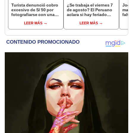
Turista denunció cobro
¿Se trabaja el viernes 7
Jocke
excesivo de S/ 50 por
de agosto? El Peruano
manti
fotografiarse con una
aclara si hay feriado
falta
alpaca en Cusco y
largo tras el descanso
¿desd
LEER MÁS
LEER MÁS
Serenazgo recuperó el
del 6 de agosto
el ce
dinero