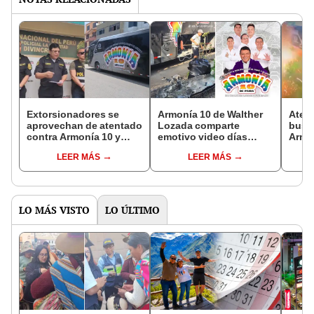
Extorsionadores se
Armonía 10 de Walther
Atent
aprovechan de atentado
Lozada comparte
bus d
contra Armonía 10 y
emotivo video días
Armon
exigen S/100 mil por
después de atentado:
Loza
LEER MÁS
LEER MÁS
concierto en Trujillo
"La música no hace
prese
daño"
LO MÁS VISTO
LO ÚLTIMO