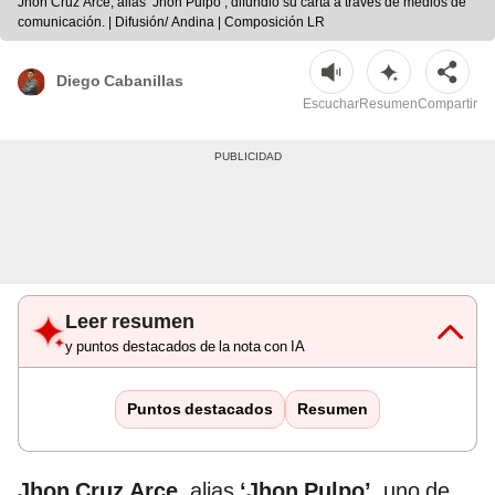
Jhon Cruz Arce, alias ‘Jhon Pulpo’, difundió su carta a través de medios de
comunicación. | Difusión/ Andina | Composición LR
Diego Cabanillas
Escuchar
Resumen
Compartir
Leer resumen
y puntos destacados de la nota con IA
Puntos destacados
Resumen
Jhon Cruz Arce
, alias
‘Jhon Pulpo’
, uno de