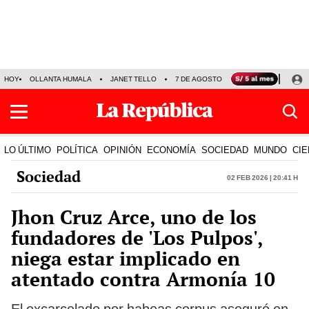
HOY
OLLANTA HUMALA
JANET TELLO
7 DE AGOSTO
TINKA RESULTADOS
LO ÚLTIMO
POLÍTICA
OPINIÓN
ECONOMÍA
SOCIEDAD
MUNDO
CIE
Sociedad
02 Feb 2026 | 20:41 h
Jhon Cruz Arce, uno de los
fundadores de 'Los Pulpos',
niega estar implicado en
atentado contra Armonía 10