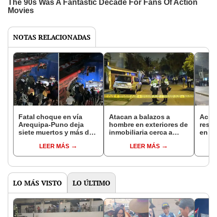
NOTAS RELACIONADAS
Fatal choque en vía
Atacan a balazos a
Acrib
Arequipa-Puno deja
hombre en exteriores de
rest
siete muertos y más de
inmobiliaria cerca a
en S
20 heridos: bus
Óvalo Gutiérrez, en
fuero
LEER MÁS
LEER MÁS
interprovincial impactó
Miraflores: PNP
bala
contra trailer en
investiga el hecho
peligrosa curva
LO MÁS VISTO
LO ÚLTIMO