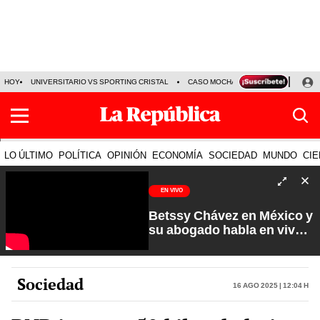
HOY
UNIVERSITARIO VS SPORTING CRISTAL
CASO MOCHASUELDOS
MIGUEL
LO ÚLTIMO
POLÍTICA
OPINIÓN
ECONOMÍA
SOCIEDAD
MUNDO
CIE
EN VIVO
Betssy Chávez en México y
su abogado habla en vivo |
Que No Se Te Olvide con
Carlos Cornejo
Sociedad
16 Ago 2025 | 12:04 h