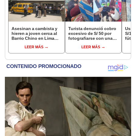
Asesinan a cambista y
Turista denunció cobro
Usuar
hieren a joven cerca al
excesivo de S/ 50 por
S/14.
Barrio Chino en Lima
fotografiarse con una
fútbo
Cercado: un
alpaca en Cusco y
se ne
LEER MÁS
LEER MÁS
sospechoso detenido
Serenazgo recuperó el
Indec
dinero
empr
19.0