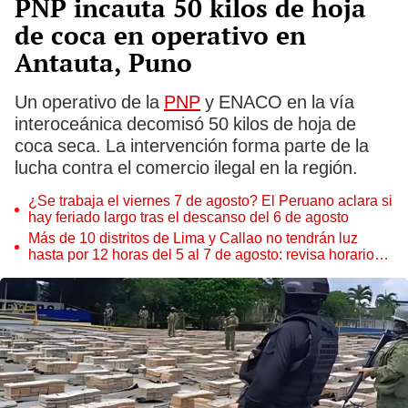
PNP incauta 50 kilos de hoja
de coca en operativo en
Antauta, Puno
Un operativo de la
PNP
y ENACO en la vía
interoceánica decomisó 50 kilos de hoja de
coca seca. La intervención forma parte de la
lucha contra el comercio ilegal en la región.
¿Se trabaja el viernes 7 de agosto? El Peruano aclara si
hay feriado largo tras el descanso del 6 de agosto
Más de 10 distritos de Lima y Callao no tendrán luz
hasta por 12 horas del 5 al 7 de agosto: revisa horarios y
zonas afectadas