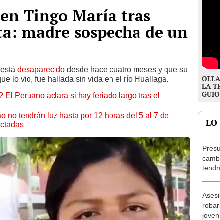
en Tingo María tras
sta: madre sospecha de un
 está
desaparecido
desde hace cuatro meses y que su
OLLA
ue lo vio, fue hallada sin vida en el río Huallaga.
LA T
GUIO
 El Peruano aclara si hay feriado largo tras el
ao no tendrán luz hasta por 12 horas del 5 al 7 de
LO
ectadas
Presu
cambi
tendr
de Ar
marc
Asesi
robar
joven