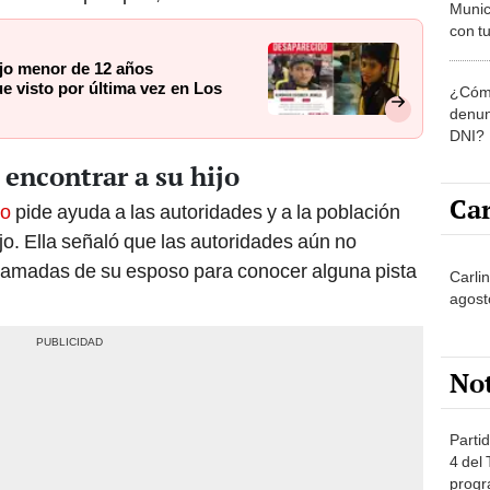
Munic
con tu
miemb
jo menor de 12 años
de oct
e visto por última vez en Los
¿Cómo
la O
denun
DNI?
encontrar a su hijo
Car
do
pide ayuda a las autoridades y a la población
jo. Ella señaló que las autoridades aún no
 llamadas de su esposo para conocer alguna pista
Carlin
agost
No
Partid
4 del
progr