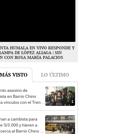
NTA HUMALA EN VIVO RESPONDE Y
RAMPA DE LÓPEZ ALIAGA | SIN
N CON ROSA MARÍA PALACIOS
 MÁS VISTO
LO ÚLTIMO
nto asesino de
sta en Barrio Chino
1
ía vínculos con el Tren
agua: PNP revela
aje
nan a cambista para
le S/3.000 y hieren a
2
 cerca al Barrio Chino en