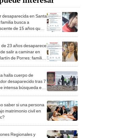
puede interesar
 desaparecida en Santa
 familia busca a
scente de 15 años que
rumbo a su colegio y
 regresó
 de 23 años desaparece
 de salir a caminar en
artín de Porres: familia
ayuda para dar con su
ero
ia halla cuerpo de
dor desaparecido tras 7
de intensa búsqueda en
 de Ancón
 saber si una persona
jo matrimonio civil en
ec?
iones Regionales y