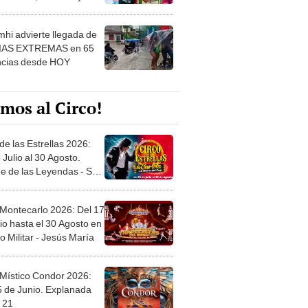
 ver
hi advierte llegada de
IAS EXTREMAS en 65
ncias desde HOY
mos al Circo!
de las Estrellas 2026:
 Julio al 30 Agosto.
e de las Leyendas - San
l
 Montecarlo 2026: Del 17
io hasta el 30 Agosto en
o Militar - Jesús María
 Místico Condor 2026:
5 de Junio. Explanada
 21