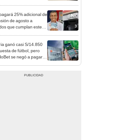
 Cercado
agará 25% adicional de
nsión de agosto a
3
ados que cumplan este
sito: ¿cómo saber si soy
iciario?
ia ganó casi S/14.850
uesta de fútbol, pero
4
oBet se negó a pagar:
opi multó a la empresa
ás de S/ 19.000