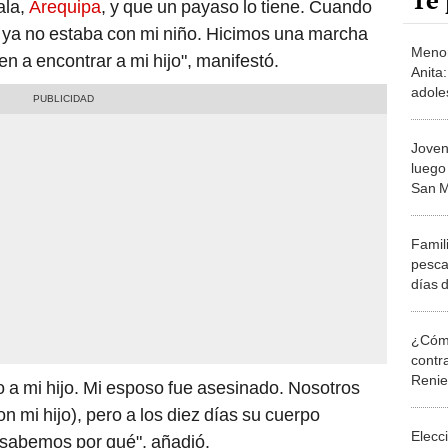
Te 
ala,
Arequipa
, y que un payaso lo tiene. Cuando
o ya no estaba con mi niño. Hicimos una marcha
Menor
en a encontrar a mi hijo", manifestó.
Anita:
adole
salió 
nunca
Joven
luego
San M
pide 
parad
Famil
pesca
días 
playa
¿Cómo
contra
Reni
 a mi hijo. Mi esposo fue asesinado. Nosotros
 mi hijo), pero a los diez días su cuerpo
Elecc
 sabemos por qué", añadió.