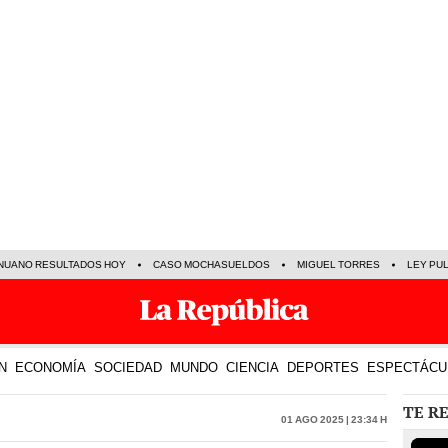
NUANO RESULTADOS HOY
CASO MOCHASUELDOS
MIGUEL TORRES
LEY PU
N
ECONOMÍA
SOCIEDAD
MUNDO
CIENCIA
DEPORTES
ESPECTÁCU
TE R
01 Ago 2025 | 23:34 h