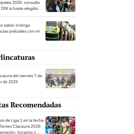
ipales 2026: consulta
 DNI si fuiste elegido
ro de mesa para este 4
ubre en el link oficial de
 saber si tengo
NPE
cias policiales con mi
lincaturas
catura del viernes 7 de
o de 2026
tas Recomendadas
os de Liga 1 en la fecha
 Torneo Clausura 2026:
amación, horarios y