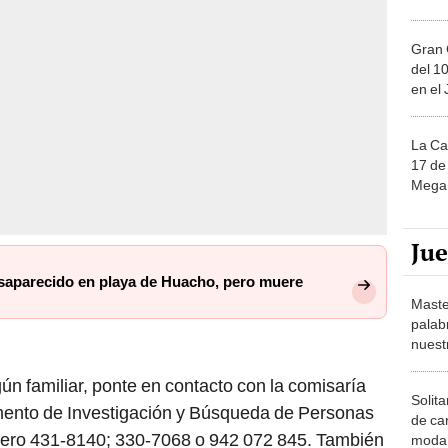
Gran 
del 10
en el
La Ca
17 de 
Mega 
Ju
esaparecido en playa de Huacho, pero muere
Maste
palab
nuest
ún familiar, ponte en contacto con la comisaría
Solita
mento de Investigación y Búsqueda de Personas
de ca
ero 431-8140; 330-7068 o 942 072 845. También
moda.