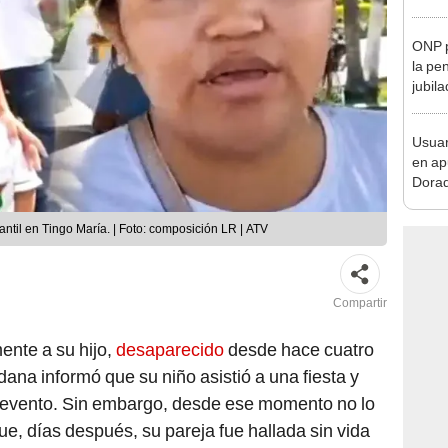
Lima
ONP p
la pe
jubil
requi
benef
Usuar
en ap
Dorad
Indec
con m
fantil en Tingo María. | Foto: composición LR | ATV
Compartir
nte a su hijo,
desaparecido
desde hace cuatro
dana informó que su niño asistió a una fiesta y
o evento. Sin embargo, desde ese momento no lo
ue, días después, su pareja fue hallada sin vida