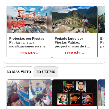
Protestas por Fiestas
Feriado largo por
Entra
Patrias: alistan
Fiestas Patrias:
Parq
movilizaciones en el sur
proyectan más de 2
para 
peruano contra
millones de viajes e
por F
LEER MÁS
LEER MÁS
Gobierno y Congreso
ingresos por US$250
¿qui
millones
acce
LO MÁS VISTO
LO ÚLTIMO