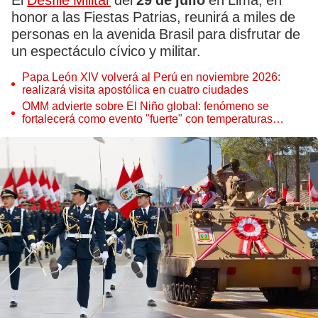
El
Desfile Militar
del
29 de julio
en Lima, en
honor a las Fiestas Patrias, reunirá a miles de
personas en la avenida Brasil para disfrutar de
un espectáculo cívico y militar.
Papa León XIV volverá al Perú en noviembre 2026:
realizará visita apostólica en cuatro ciudades
OMM advierte sobre El Niño global: fenómeno se
fortalecerá como evento "fuerte" con temperaturas
récord este 2026