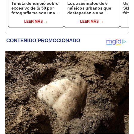
Turista denunció cobro
Los asesinatos de 6
Usuar
excesivo de S/ 50 por
músicos urbanos que
S/14.
fotografiarse con una
destaparían a una
fútbo
alpaca en Cusco y
presunta red mafiosa
se ne
LEER MÁS
LEER MÁS
Serenazgo recuperó el
Indec
dinero
empr
19.0