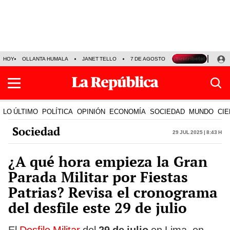
HOY
OLLANTA HUMALA
JANET TELLO
7 DE AGOSTO
TINKA RESULTADOS
LO ÚLTIMO
POLÍTICA
OPINIÓN
ECONOMÍA
SOCIEDAD
MUNDO
CIE
Sociedad
29 Jul 2025 | 8:43 h
¿A qué hora empieza la Gran
Parada Militar por Fiestas
Patrias? Revisa el cronograma
del desfile este 29 de julio