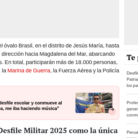
 óvalo Brasil, en el distrito de Jesús María, hasta
n dirección hacia Magdalena del Mar, abarcando
Te 
 En total, participarán más de 18.000 personas,
, la
Marina de Guerra
, la Fuerza Aérea y la Policía
Desfil
Patri
los pa
Lima,
 desfile escolar y conmueve al
Profes
iba, me iba haciendo música"
ganar 
conmu
cánce
hacie
Desfile Militar 2025 como la única
Perua