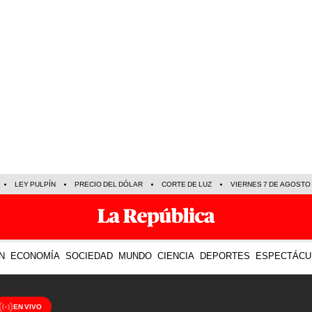
LEY PULPÍN
PRECIO DEL DÓLAR
CORTE DE LUZ
VIERNES 7 DE AGOSTO
N
ECONOMÍA
SOCIEDAD
MUNDO
CIENCIA
DEPORTES
ESPECTÁCU
EN VIVO