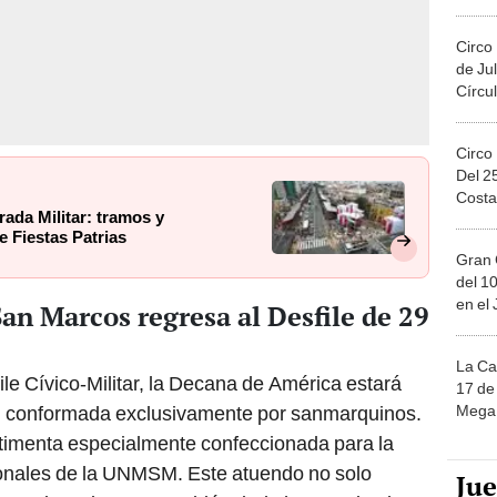
Migue
Circo
de Jul
Círcul
Circo
Del 2
Costa
rada Militar: tramos y
e Fiestas Patrias
Gran 
del 10
en el
San Marcos regresa al Desfile de 29
La Ca
ile Cívico-Militar, la Decana de América estará
17 de 
n conformada exclusivamente por sanmarquinos.
Mega 
stimenta especialmente confeccionada para la
cionales de la UNMSM. Este atuendo no solo
Ju