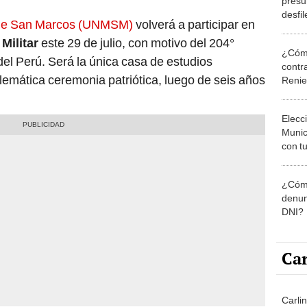
presu
desfil
 de San Marcos (UNMSM)
volverá a participar en
causa 
Militar
este 29 de julio, con motivo del 204°
sarge
¿Cómo
del Perú. Será la única casa de estudios
contra
emática ceremonia patriótica, luego de seis años
Reni
Elecc
Munic
con tu
miemb
de oct
¿Cómo
la O
denun
DNI?
Car
Carlin