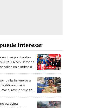
puede interesar
e escolar por Fiestas
as 2025 EN VIVO: todos
sacalles en distritos de
 cierre de vías y más
or 'bailarín' vuelve a
desfile escolar y
eve al revelar que tiene
r: "Si me iba, me iba
ndo música"
no participa