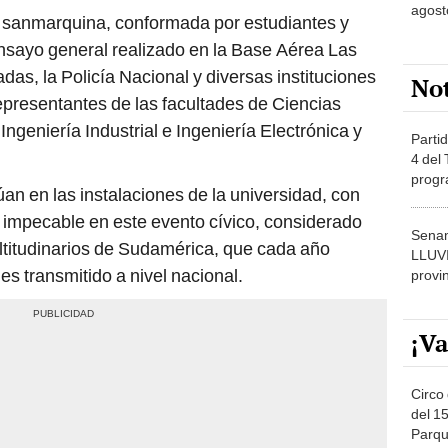
agost
n sanmarquina, conformada por estudiantes y
ensayo general realizado en la Base Aérea Las
as, la Policía Nacional y diversas instituciones
No
epresentantes de las facultades de Ciencias
Ingeniería Industrial e Ingeniería Electrónica y
Partid
4 del
progr
an en las instalaciones de la universidad, con
dónde
 impecable en este evento cívico, considerado
Senam
ltitudinarios de Sudamérica, que cada año
LLUV
es transmitido a nivel nacional.
provi
¡Va
Circo 
del 15
Parqu