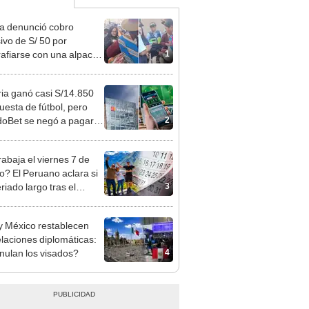
ta denunció cobro
ivo de S/ 50 por
1
rafiarse con una alpaca
sco y Serenazgo
eró el dinero
ia ganó casi S/14.850
uesta de fútbol, pero
2
oBet se negó a pagar:
opi multó a la empresa
ás de S/ 19.000
rabaja el viernes 7 de
o? El Peruano aclara si
3
riado largo tras el
nso del 6 de agosto
y México restablecen
elaciones diplomáticas:
4
nulan los visados?