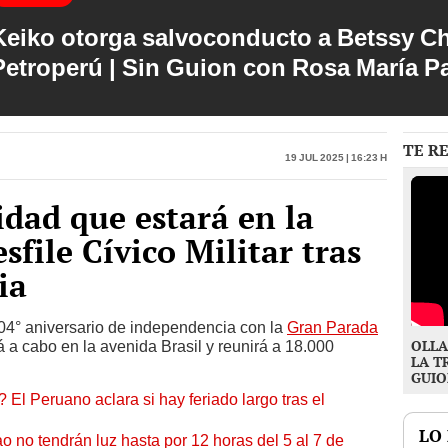
Keiko otorga salvoconducto a Betssy C
Petroperú | Sin Guion con Rosa María P
TE R
19 Jul 2025 | 16:23 h
idad que estará en la
file Cívico Militar tras
ia
 204° aniversario de independencia con la
Gran Parada
OLLA
rá a cabo en la avenida Brasil y reunirá a 18.000
LA T
GUIO
 El Peruano aclara si hay feriado largo tras el
LO
ao no tendrán luz hasta por 12 horas del 5 al 7 de