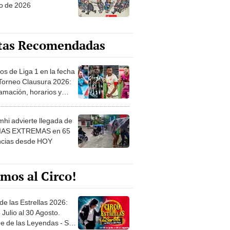
o de 2026
tas Recomendadas
os de Liga 1 en la fecha
 Torneo Clausura 2026:
amación, horarios y
 ver
hi advierte llegada de
IAS EXTREMAS en 65
ncias desde HOY
mos al Circo!
de las Estrellas 2026:
 Julio al 30 Agosto.
e de las Leyendas - San