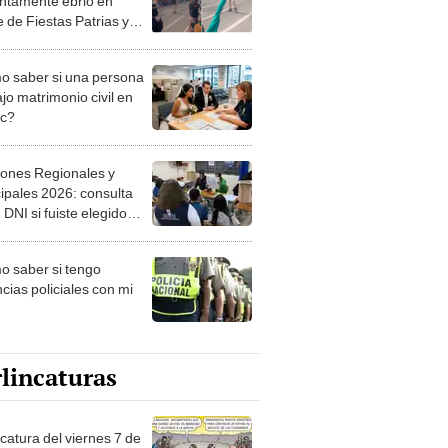
ntamente ebrio en
e de Fiestas Patrias y
furor en redes: "El
nto Huascarán"
 saber si una persona
jo matrimonio civil en
ec?
iones Regionales y
ipales 2026: consulta
 DNI si fuiste elegido
ro de mesa para este 4
ubre en el link oficial de
 saber si tengo
NPE
cias policiales con mi
lincaturas
catura del viernes 7 de