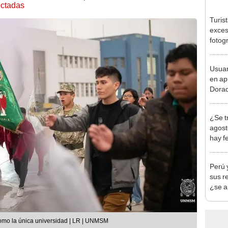
ectadas
Turis
exces
fotog
en Cu
recup
Usuar
en ap
Dorad
Indec
con m
¿Se t
agost
hay fe
desca
Perú 
sus r
¿se a
como la única universidad | LR | UNMSM