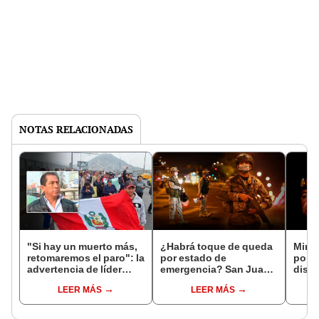
NOTAS RELACIONADAS
"Si hay un muerto más,
¿Habrá toque de queda
Minis
retomaremos el paro": la
por estado de
pondr
advertencia de líder
emergencia? San Juan
dispo
transportista tras
de Lurigancho, SMP y
de e
LEER MÁS
LEER MÁS
medidas del Gobierno
Los Olivos figuran entre
funci
los distritos afectados
al co