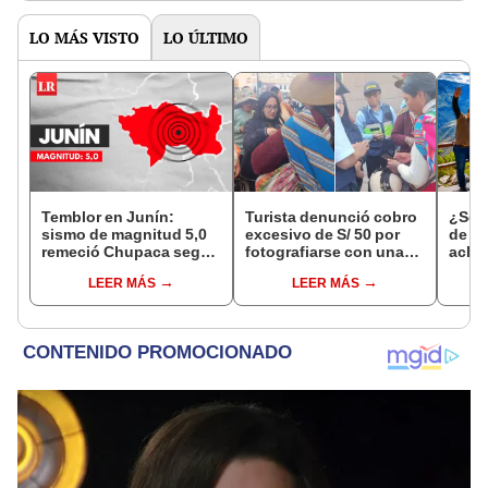
LO MÁS VISTO
LO ÚLTIMO
Temblor en Junín:
Turista denunció cobro
¿Se t
sismo de magnitud 5,0
excesivo de S/ 50 por
de a
remeció Chupaca según
fotografiarse con una
aclar
IGP
alpaca en Cusco y
largo
LEER MÁS
LEER MÁS
Serenazgo recuperó el
del 6
dinero