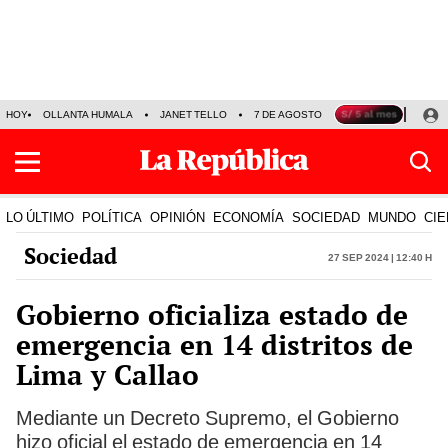
HOY
OLLANTA HUMALA
JANET TELLO
7 DE AGOSTO
TINKA RESULTADOS
LO ÚLTIMO
POLÍTICA
OPINIÓN
ECONOMÍA
SOCIEDAD
MUNDO
CIE
Sociedad
27 Sep 2024 | 12:40 h
Gobierno oficializa estado de
emergencia en 14 distritos de
Lima y Callao
Mediante un Decreto Supremo, el Gobierno
hizo oficial el estado de emergencia en 14