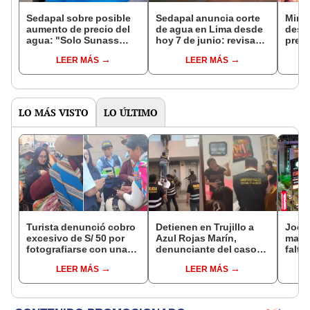
Sedapal sobre posible
Sedapal anuncia corte
Minis
aumento de precio del
de agua en Lima desde
desc
agua: "Solo Sunass
hoy 7 de junio: revisa
preci
puede fijar la tarifa"
los distritos y zonas que
más 
LEER MÁS
LEER MÁS
serán afectados
LO MÁS VISTO
LO ÚLTIMO
Turista denunció cobro
Detienen en Trujillo a
Jocke
excesivo de S/ 50 por
Azul Rojas Marín,
manti
fotografiarse con una
denunciante del caso
falta
alpaca en Cusco y
que llevó a prisión a tres
¿desd
LEER MÁS
LEER MÁS
Serenazgo recuperó el
policías
el ce
dinero