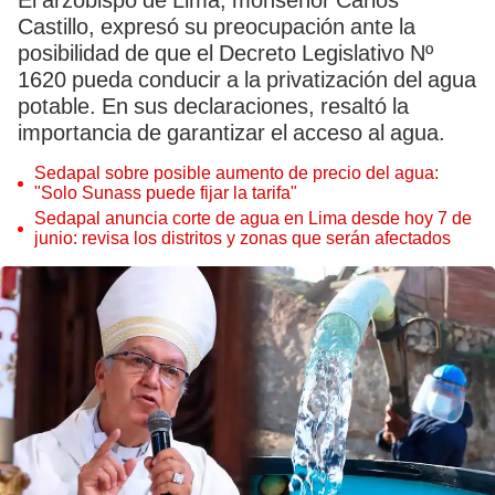
El arzobispo de Lima, monseñor Carlos
Castillo, expresó su preocupación ante la
posibilidad de que el Decreto Legislativo Nº
1620 pueda conducir a la privatización del agua
potable. En sus declaraciones, resaltó la
importancia de garantizar el acceso al agua.
Sedapal sobre posible aumento de precio del agua:
"Solo Sunass puede fijar la tarifa"
Sedapal anuncia corte de agua en Lima desde hoy 7 de
junio: revisa los distritos y zonas que serán afectados