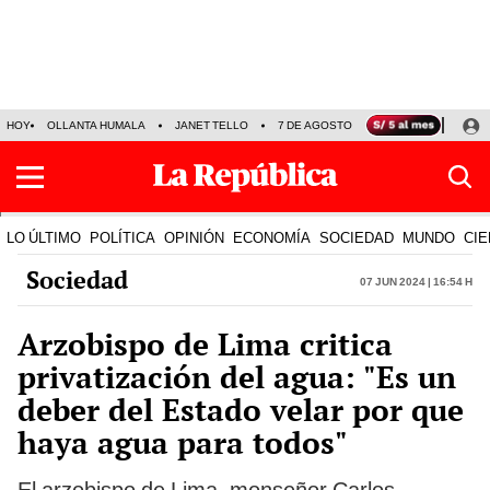
HOY
OLLANTA HUMALA
JANET TELLO
7 DE AGOSTO
TINKA RESULTADOS
LO ÚLTIMO
POLÍTICA
OPINIÓN
ECONOMÍA
SOCIEDAD
MUNDO
CIE
Sociedad
07 Jun 2024 | 16:54 h
Arzobispo de Lima critica
privatización del agua: "Es un
deber del Estado velar por que
haya agua para todos"