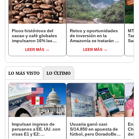
Picos históricos del
Retos y oportunidades
MTC 
cacao y café globales
de inversión en la
Tarat
impulsaron 16% las
Amazonía se tratarán en
San 
exportaciones
el CEA 2024
cone
LEER MÁS
LEER MÁS
amazónicas del Perú
esta
LO MÁS VISTO
LO ÚLTIMO
Impulsan ingreso de
Usuaria ganó casi
Encu
peruanos a EE. UU. con
S/14.850 en apuesta de
Chorr
visas E1 y E2:
fútbol, pero DoradoBet
desap