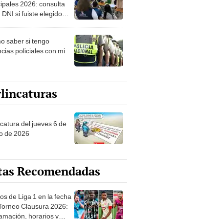
ipales 2026: consulta
 DNI si fuiste elegido
ro de mesa para este 4
ubre en el link oficial de
 saber si tengo
NPE
cias policiales con mi
lincaturas
ncatura del jueves 6 de
o de 2026
tas Recomendadas
os de Liga 1 en la fecha
 Torneo Clausura 2026:
amación, horarios y