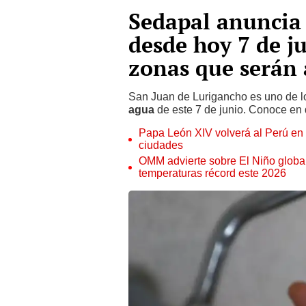
Sedapal anuncia
desde hoy 7 de ju
zonas que serán 
San Juan de Lurigancho es uno de lo
agua
de este 7 de junio. Conoce en 
Papa León XIV volverá al Perú en n
ciudades
OMM advierte sobre El Niño global
temperaturas récord este 2026