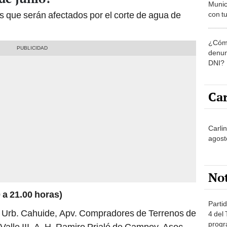
Munic
nas que serán afectados por el corte de agua de
con tu
miemb
de oct
¿Cómo
la O
denun
DNI?
Car
Carli
agost
No
 a 21.00 horas)
Partid
, Urb. Cahuide, Apv. Compradores de Terrenos de
4 del
progr
alle III, A. H. Ramiro Prialé de Campoy, Asoc.