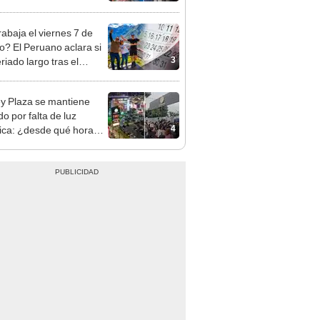
sco y Serenazgo
eró el dinero
rabaja el viernes 7 de
o? El Peruano aclara si
3
riado largo tras el
nso del 6 de agosto
y Plaza se mantiene
o por falta de luz
4
rica: ¿desde qué hora
á el centro comercial?