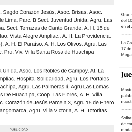
c. Sagdo Corazón Jesús, Asoc. Brisas, Asoc.
Gran 
e Lima, Parc. B Sect. Juventud Unida, Agru. Las
del 10
en el
a, Sect. Terrazas de Canto Grande, A. H. 15 de
lao, Vista Alegre Ampliac., A. H. La Providencia,
La Ca
, A. H. El Paraíso, A. H. Los Olivos, Agru. Las
17 de 
 Pro. Viv. Villa Santa Rosa de Huachipa
Mega 
ia Unida, Asoc. Los Robles de Campoy, Af. La
Ju
pliac. Hospital Solidaridad, Agru. Los Portales
uachipa, Agru. Las Palmeras Ii, Agru Las Lomas
Maste
De Huachipa, Coop. Las Flores, A. H. Villa
palab
nuest
oc. Corazón de Jesús Parcela 3, Agru 15 de Enero
ngomarca, Agru. Villa Victoria, A. H. Totoritas
Solita
de ca
moda.