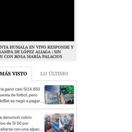
NTA HUMALA EN VIVO RESPONDE Y
RAMPA DE LÓPEZ ALIAGA | SIN
N CON ROSA MARÍA PALACIOS
 MÁS VISTO
LO ÚLTIMO
ia ganó casi S/14.850
uesta de fútbol, pero
1
oBet se negó a pagar:
opi multó a la empresa
ás de S/ 19.000
ta denunció cobro
ivo de S/ 50 por
2
rafiarse con una alpaca