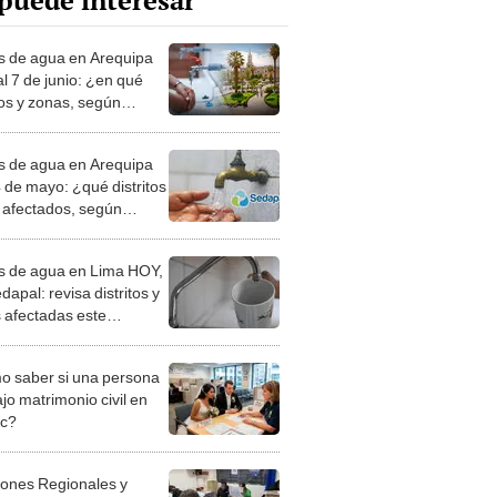
puede interesar
s de agua en Arequipa
al 7 de junio: ¿en qué
tos y zonas, según
par?
s de agua en Arequipa
4 de mayo: ¿qué distritos
 afectados, según
par?
s de agua en Lima HOY,
dapal: revisa distritos y
 afectadas este
oles 15 de mayo
 saber si una persona
jo matrimonio civil en
ec?
iones Regionales y