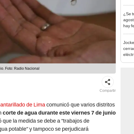
en Cu
recup
¿Se t
agost
hay fe
desca
Jocke
cerrad
eléct
abrir
io. Foto: Radio Nacional
Compartir
antarillado de Lima
comunicó que varios distritos
un
corte de agua durante este viernes 7 de junio
có que la medida se debe a "trabajos de
gua potable" y tampoco se perjudicará