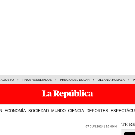
E AGOSTO
TINKA RESULTADOS
PRECIO DEL DÓLAR
OLLANTA HUMALA
P
N
ECONOMÍA
SOCIEDAD
MUNDO
CIENCIA
DEPORTES
ESPECTÁCU
TE R
07 Jun 2024 | 10:09 h