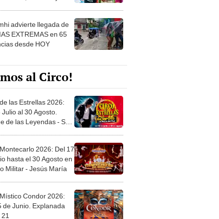
 ver
hi advierte llegada de
IAS EXTREMAS en 65
ncias desde HOY
mos al Circo!
de las Estrellas 2026:
 Julio al 30 Agosto.
e de las Leyendas - San
l
 Montecarlo 2026: Del 17
io hasta el 30 Agosto en
o Militar - Jesús María
 Místico Condor 2026:
5 de Junio. Explanada
 21