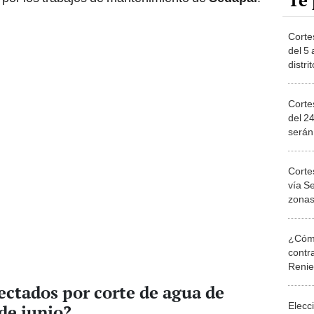
Te 
Corte
del 5 
distri
Seda
Corte
del 2
serán
Seda
Corte
vía Se
zonas
miérc
¿Cómo
contra
Reni
fectados por corte de agua de
Elecc
 de junio?