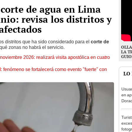
 corte de agua en Lima
nio: revisa los distritos y
afectados
s distritos que ha sido considerado para el
corte de
OLLA
qué zonas no habrá el servicio.
LA T
GUIO
oviembre 2026: realizará visita apostólica en cuatro
: fenómeno se fortalecerá como evento "fuerte" con
LO
Usuar
en ap
Dorad
Indec
con m
Turis
exces
fotog