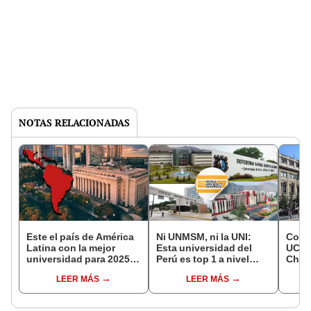
NOTAS RELACIONADAS
Este el país de América
Ni UNMSM, ni la UNI:
Conoc
Latina con la mejor
Esta universidad del
UC y 
universidad para 2025:
Perú es top 1 a nivel
Chile
supera a las grandes de
nacional, según
las m
LEER MÁS
LEER MÁS
Brasil y México
Ranking QS 2025
unive
mund