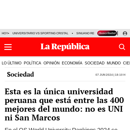
HOY
UNIVERSITARIO VS SPORTING CRISTAL
SINUANO RESULTADOS HOY
CA
LO ÚLTIMO
POLÍTICA
OPINIÓN
ECONOMÍA
SOCIEDAD
MUNDO
CIE
Sociedad
07 Jun 2024 | 18:10 h
Esta es la única universidad
peruana que está entre las 400
mejores del mundo: no es UNI
ni San Marcos