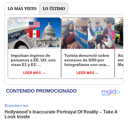
LO MÁS VISTO
LO ÚLTIMO
Impulsan ingreso de
Turista denunció cobro
Ataca
peruanos a EE. UU. con
excesivo de S/50 por
empre
visas E1 y E2:
fotografiarse con una
María
emprendedores y
alpaca en Cusco:
evalú
LEER MÁS
LEER MÁS
pymes serían los más
serenazgo recuperó el
oper
beneficiados
dinero