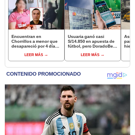
Encuentran en
Usuaria ganó casi
Ases
Chorrillos a menor que
S/14.850 en apuesta de
para 
desapareció por 4 días
fútbol, pero DoradoBet
hiere
tras ser captada por
se negó a pagar:
Barri
LEER MÁS
LEER MÁS
sujeto que conoció en
Indecopi multó a la
Cerc
Roblox: PNP busca al
empresa con más de S/
implicado
19.000