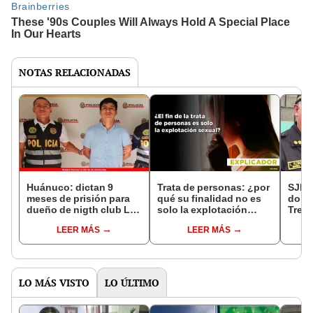
NOTAS RELACIONADAS
Huánuco: dictan 9
Trata de personas: ¿por
SJL: 
meses de prisión para
qué su finalidad no es
dond
dueño de nigth club Las
solo la explotación
Tren
Visitadoras por delito de
sexual?
expl
LEER MÁS
LEER MÁS
proxenetismo
sexu
LO MÁS VISTO
LO ÚLTIMO