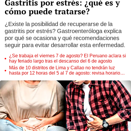
Gastritis por estrés: ¿qué es y
cómo puede tratarse?
¿Existe la posibilidad de recuperarse de la
gastritis por estrés? Gastroenteróloga explica
por qué se ocasiona y qué recomendaciones
seguir para evitar desarrollar esta enfermedad.
¿Se trabaja el viernes 7 de agosto? El Peruano aclara si
hay feriado largo tras el descanso del 6 de agosto
Más de 10 distritos de Lima y Callao no tendrán luz
hasta por 12 horas del 5 al 7 de agosto: revisa horarios y
zonas afectadas