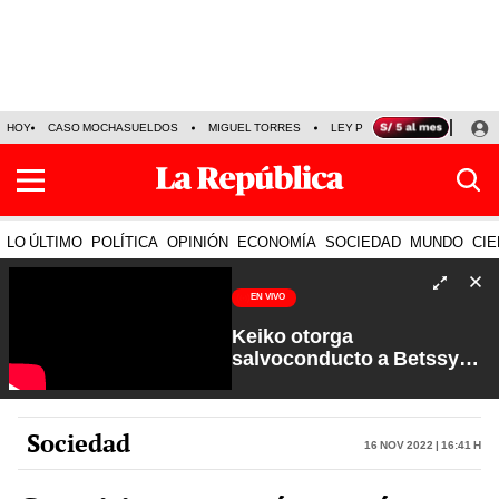
HOY
CASO MOCHASUELDOS
MIGUEL TORRES
LEY PULPÍN
PRECIO DEL
LO ÚLTIMO
POLÍTICA
OPINIÓN
ECONOMÍA
SOCIEDAD
MUNDO
CIE
EN VIVO
Keiko otorga
salvoconducto a Betssy
Chávez y renuevan
Petroperú | Sin Guion con
Rosa María Palacios
Sociedad
16 Nov 2022 | 16:41 h