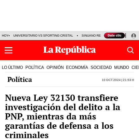
HOY
UNIVERSITARIO VS SPORTING CRISTAL
SINUANO RESULTADOS HOY
CA
LO ÚLTIMO
POLÍTICA
OPINIÓN
ECONOMÍA
SOCIEDAD
MUNDO
CIE
Política
10 Oct 2024 | 21:53 h
Nueva Ley 32130 transfiere
investigación del delito a la
PNP, mientras da más
garantías de defensa a los
criminales