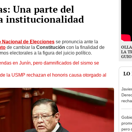
as: Una parte del
a institucionalidad
 Nacional de Elecciones
se pronuncia ante la
OLLA
nto
de cambiar la
Constitución
con la finalidad de
LA T
os electorales a la figura del juicio político.
GUIO
endas en Junín, pero damnificados del sismo se
LO
 de la USMP rechazan el honoris causa otorgado al
Javie
Dere
recha
otorg
Argen
Gobie
prome
pero 