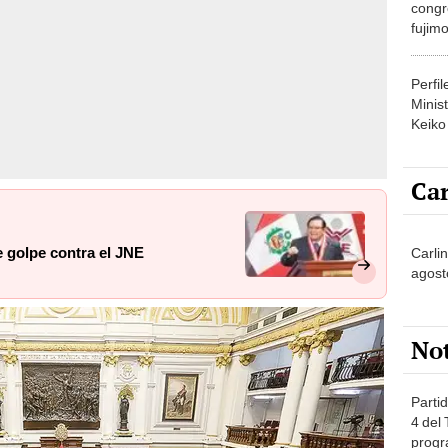
congr
fujimo
prime
Perfi
Minist
Keiko
Car
 golpe contra el JNE
Carli
agost
No
Partid
4 del
progr