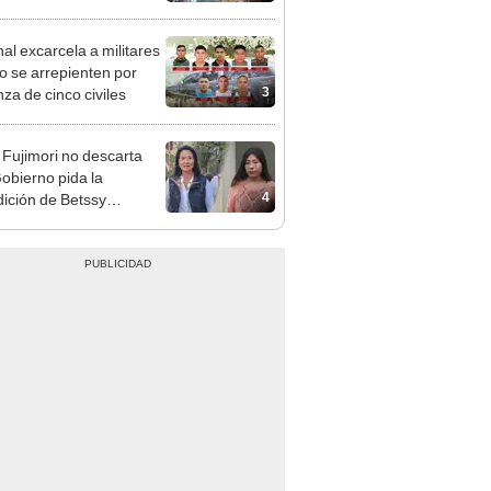
jan por la lentitud
nal excarcela a militares
o se arrepienten por
3
za de cinco civiles
 Fujimori no descarta
obierno pida la
4
dición de Betssy
z: "Está dentro de
ras facultades"