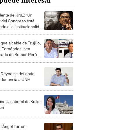
puede interesar
dente del JNE: “Un
r del Congreso está
do a la institucionalidad
rática”
que alcalde de Trujillo,
o Fernández, sea
sado de Somos Perú
confirmarse sentencia
 Reyna se defiende
 denuncia al JNE
iencia laboral de Keiko
ori
l Ángel Torres: