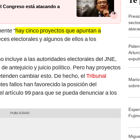
Te 
el Congreso está atacando a
Presi
secto
atacan
ente “
hay cinco proyectos que apuntan a
democ
eces electorales y algunos de ellos a los
Piden 
Artur
o incluye a las autoridades electorales del JNE,
expul
tras 
de antejuicio y juicio político. Pero hay proyectos
etenden cambiar esto. De hecho, el
Tribunal
Mario
tes fallos han favorecido la posición del
sobre
l artículo 99 para que se pueda denunciar a los
Exper
Fujim
Migue