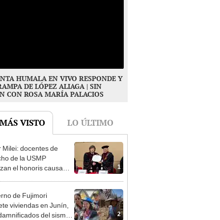
NTA HUMALA EN VIVO RESPONDE Y
RAMPA DE LÓPEZ ALIAGA | SIN
N CON ROSA MARÍA PALACIOS
 MÁS VISTO
LO ÚLTIMO
r Milei: docentes de
cho de la USMP
1
zan el honoris causa
ado al presidente de
tina
rno de Fujimori
te viviendas en Junín,
2
damnificados del sismo