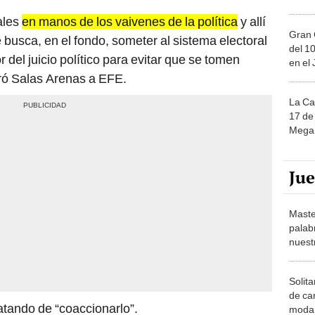
ales
en manos de los vaivenes de la política
y allí
Gran 
 busca, en el fondo, someter al sistema electoral
del 10
 del juicio político para evitar que se tomen
en el
ró Salas Arenas a EFE.
La Ca
17 de 
Mega 
Ju
Maste
palab
nuest
Solita
de ca
atando de “coaccionarlo”.
moda.