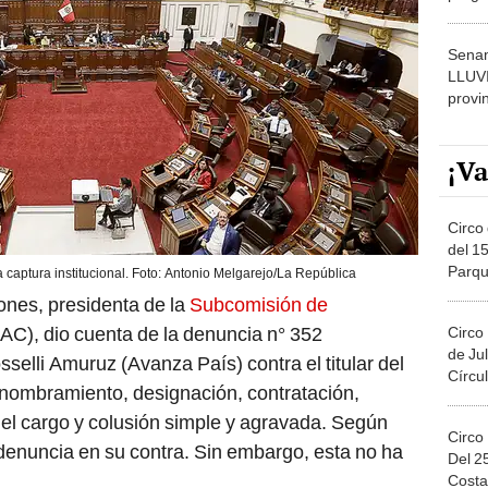
dónde
Senam
LLUV
provi
¡Va
Circo 
del 15
Parqu
 captura institucional. Foto: Antonio Melgarejo/La República
Migue
ones, presidenta de la
Subcomisión de
AC), dio cuenta de la denuncia n° 352
Circo
de Jul
selli Amuruz (Avanza País) contra el titular del
Círcul
 nombramiento, designación, contratación,
del cargo y colusión simple y agravada. Según
Circo
enuncia en su contra. Sin embargo, esta no ha
Del 2
Costa