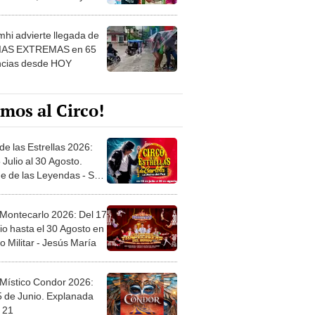
 ver
hi advierte llegada de
IAS EXTREMAS en 65
ncias desde HOY
mos al Circo!
de las Estrellas 2026:
 Julio al 30 Agosto.
e de las Leyendas - San
l
 Montecarlo 2026: Del 17
io hasta el 30 Agosto en
o Militar - Jesús María
 Místico Condor 2026:
5 de Junio. Explanada
 21