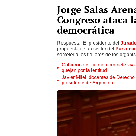
Jorge Salas Aren
Congreso ataca l
democrática
Respuesta. El presidente del
Jurado
propuesta de un sector del
Parlame
someter a los titulares de los organism
Gobierno de Fujimori promete vivi
quejan por la lentitud
Javier Milei: docentes de Derecho
presidente de Argentina