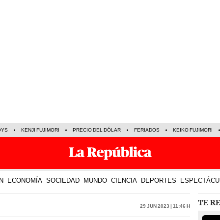
OYS
KENJI FUJIMORI
PRECIO DEL DÓLAR
FERIADOS
KEIKO FUJIMORI
N
ECONOMÍA
SOCIEDAD
MUNDO
CIENCIA
DEPORTES
ESPECTÁCU
TE R
29 Jun 2023 | 11:46 h