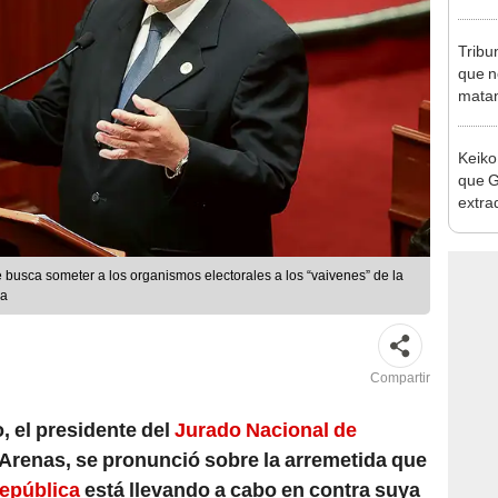
se que
Tribu
que n
matan
Keiko
que G
extra
Cháve
nuest
 busca someter a los organismos electorales a los “vaivenes” de la
ca
Compartir
, el presidente del
Jurado Nacional de
 Arenas, se pronunció sobre la arremetida que
República
está llevando a cabo en contra suya