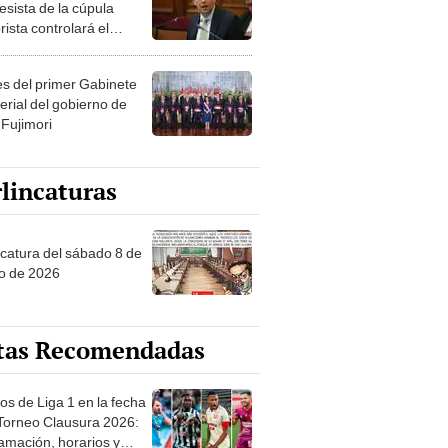
esista de la cúpula
rista controlará el
r año del Senado
les del primer Gabinete
erial del gobierno de
 Fujimori
lincaturas
ncatura del sábado 8 de
o de 2026
tas Recomendadas
os de Liga 1 en la fecha
 Torneo Clausura 2026:
amación, horarios y