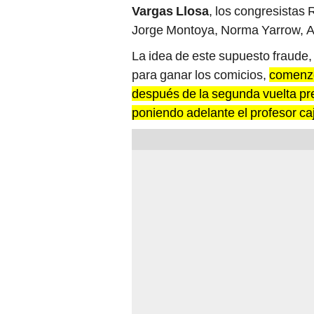
Vargas Llosa
, los congresistas
Jorge Montoya, Norma Yarrow, Ad
La idea de este supuesto fraude,
para ganar los comicios,
comenzó
después de la segunda vuelta pre
poniendo adelante el profesor c