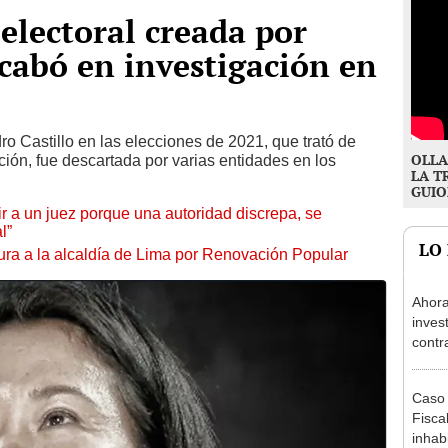
 electoral creada por
cabó en investigación en
ro Castillo en las elecciones de 2021, que trató de
OLLA
ción, fue descartada por varias entidades en los
LA T
GUIO
tuir a un juez porque una autoridad discrepa, se
l”
LO
ura a la alcaldía de Lima por Renovación Popular
Ahora
inves
contr
Minis
ser ut
Caso 
Fiscal
inhabi