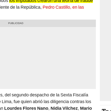
todos
los imputados crearon una teoría de fraude
idente de la República,
Pedro Castillo, en las
, del segundo despacho de la Sexta Fiscalía
ima, fue quien abrió las diligencia contras los
can
Lourdes Flores Nano
,
Nidia Vilchez
,
Mario