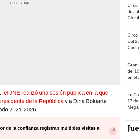
Circo
de Jul
Círcul
Circo
Del 2
Costa
Gran 
del 10
en el
1, el JNE realizó una sesión pública en la que
La Ca
presidente de la República
y a Dina Boluarte
17 de 
Mega 
iodo 2021-2026.
Ju
r de la confianza registran múltiples visitas a