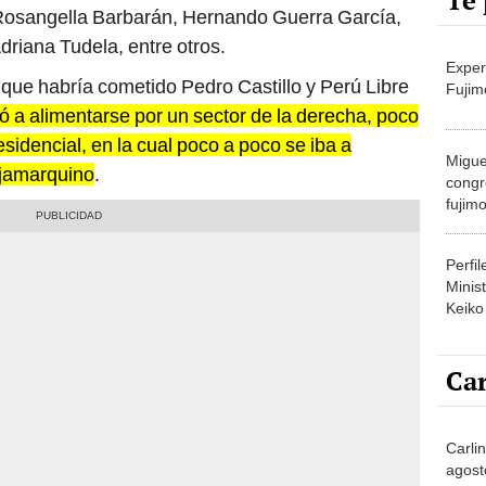
Te 
 Rosangella Barbarán, Hernando Guerra García,
riana Tudela, entre otros.
Exper
 que habría cometido Pedro Castillo y Perú Libre
Fujim
 a alimentarse por un sector de la derecha, poco
sidencial, en la cual poco a poco se iba a
Migue
ajamarquino
.
congr
fujimo
prime
Perfi
Minist
Keiko
Car
Carli
agost