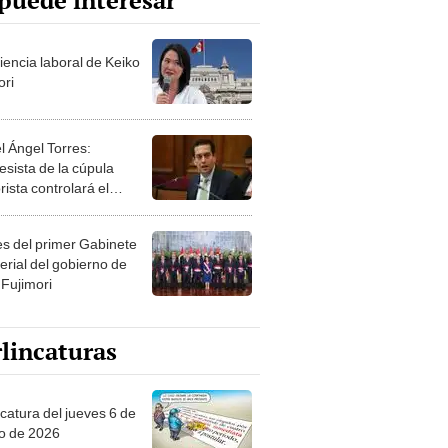
puede interesar
iencia laboral de Keiko
ori
l Ángel Torres:
esista de la cúpula
rista controlará el
r año del Senado
les del primer Gabinete
erial del gobierno de
 Fujimori
lincaturas
ncatura del jueves 6 de
o de 2026