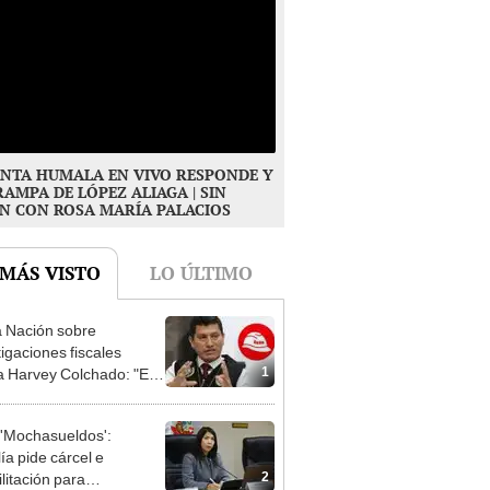
NTA HUMALA EN VIVO RESPONDE Y
RAMPA DE LÓPEZ ALIAGA | SIN
N CON ROSA MARÍA PALACIOS
 MÁS VISTO
LO ÚLTIMO
 Nación sobre
tigaciones fiscales
1
a Harvey Colchado: "El
terio Público no puede
ilizado políticamente"
'Mochasueldos':
ía pide cárcel e
2
litación para