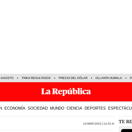
E AGOSTO
TINKA RESULTADOS
PRECIO DEL DÓLAR
OLLANTA HUMALA
P
N
ECONOMÍA
SOCIEDAD
MUNDO
CIENCIA
DEPORTES
ESPECTÁCU
TE R
14 Mar 2022 | 12:01 h