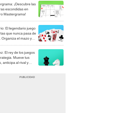
rgrama: ¡Descubre las
ras escondidas en
ro Mastergrama!
rio: El legendario juego
rtas que nunca pasa de
 Organiza el mazo y
stra tu habilidad.
z: El rey de los juegos
trategia. Mueve tus
, anticipa al rival y
gue el jaque mate.