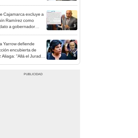
gresista fujimorista
 Cordero Jon Tay
e Cajamarca excluye a
uín Ramírez como
3
dato a gobernador
nal por ocultar sentencia
 Yarrow defiende
cción encubierta de
4
 Aliaga: "Allá el Jurado
e deja sacar la vuelta"