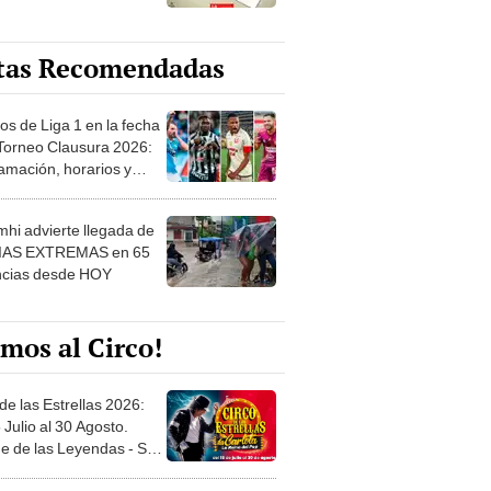
tas Recomendadas
os de Liga 1 en la fecha
 Torneo Clausura 2026:
amación, horarios y
 ver
hi advierte llegada de
IAS EXTREMAS en 65
ncias desde HOY
mos al Circo!
de las Estrellas 2026:
 Julio al 30 Agosto.
e de las Leyendas - San
l