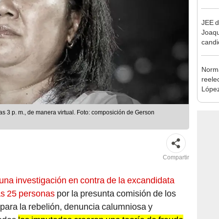
excon
María
JEE d
Joaq
candi
regio
Norma
reele
López
que s
las 3 p. m., de manera virtual. Foto: composición de Gerson
Compartir
ó una investigación en contra de la excandidata
ras 25 personas
por la presunta comisión de los
 para la rebelión, denuncia calumniosa y