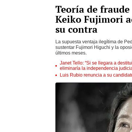
Teoría de fraude
Keiko Fujimori a
su contra
La supuesta ventaja ilegítima de Ped
sustentar Fujimori Higuchi y la oposi
últimos meses.
Janet Tello: “Si se llegara a desti
eliminaría la independencia judicia
Luis Rubio renuncia a su candidat