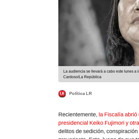
La audiencia se llevará a cabo este lunes a 
Cardoso/La República
Política LR
Recientemente,
la Fiscalía abri
presidencial Keiko Fujimori y ot
delitos de sedición, conspiración