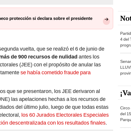
No
eco protección si declara sobre el presidente
Partid
4 del
progr
egunda vuelta, que se realizó el 6 de junio de
dónde
 más de 900 recursos de nulidad
antes los
Senam
torales (JEE) con el propósito de anular las
LLUV
ntamente
se había cometido fraude para
provi
¡Va
os que se presentaron, los JEE derivaron al
JNE) las apelaciones hechas a los recursos de
dos del último julio, luego de que todas estas
Circo 
del 15
electoral,
los 60 Jurados Electorales Especiales
Parqu
ión descentralizada con los resultados finales
.
Migue