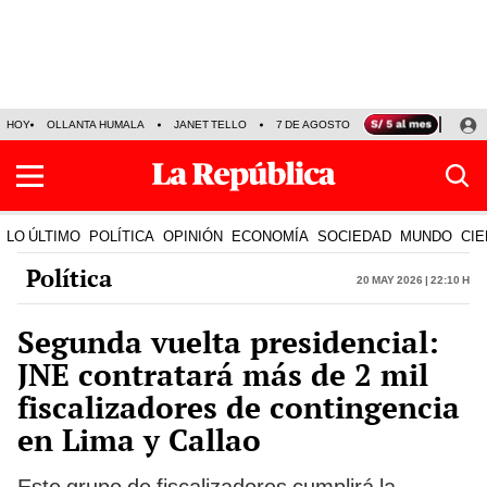
HOY
OLLANTA HUMALA
JANET TELLO
7 DE AGOSTO
TINKA RESULTADOS
LO ÚLTIMO
POLÍTICA
OPINIÓN
ECONOMÍA
SOCIEDAD
MUNDO
CIE
Política
20 May 2026 | 22:10 h
Segunda vuelta presidencial:
JNE contratará más de 2 mil
fiscalizadores de contingencia
en Lima y Callao