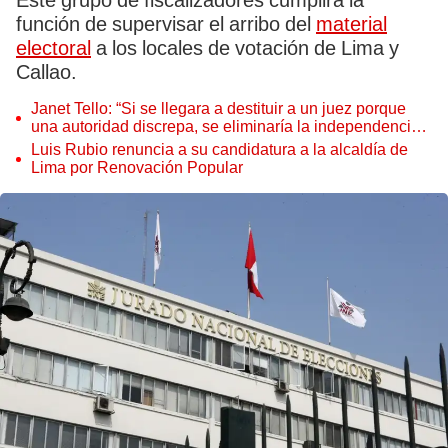
Este grupo de fiscalizadores cumplirá la
función de supervisar el arribo del
material
electoral
a los locales de votación de Lima y
Callao.
Janet Tello: “Si se llegara a destituir a un juez porque
una autoridad discrepa, se eliminaría la independencia
judicial”
Luis Rubio renuncia a su candidatura a la alcaldía de
Lima por Renovación Popular