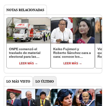
NOTAS RELACIONADAS
ONPE comenzó el
Keiko Fujimori y
Vide
traslado de material
Roberto Sánchez cara a
que p
electoral para las
cara: conoce los
Rober
elecciones primarias de
detalles del próximo
segu
LEER MÁS
LEER MÁS
delegados del domingo
debate presidencial
elect
24 de mayo
gene
inteli
LO MÁS VISTO
LO ÚLTIMO