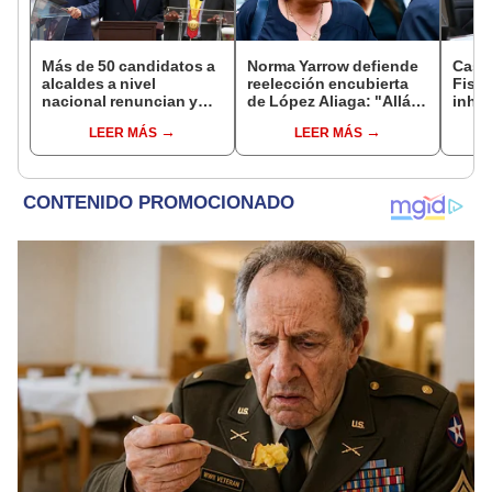
Más de 50 candidatos a
Norma Yarrow defiende
Caso
alcaldes a nivel
reelección encubierta
Fisca
nacional renuncian y
de López Aliaga: "Allá el
inhab
dan paso a la reelección
Jurado que se deja
exco
LEER MÁS
LEER MÁS
encubierta
sacar la vuelta"
fujim
Cord