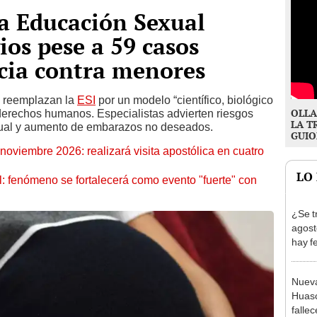
a Educación Sexual
ios pese a 59 casos
ncia contra menores
u reemplazan la
ESI
por un modelo “científico, biológico
OLLA
 derechos humanos. Especialistas advierten riesgos
LA T
exual y aumento de embarazos no deseados.
GUIO
oviembre 2026: realizará visita apostólica en cuatro
LO
: fenómeno se fortalecerá como evento "fuerte" con
¿Se t
agost
hay fe
desca
Nueva
Huasc
fallec