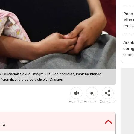
tras 
Ánca
Papa 
Misa 
reali
Las 
Arzob
derog
como 
la vi
la Educación Sexual Integral (ESI) en escuelas, implementando
entífico, biológico y ético". | Difusión
Escuchar
Resumen
Compartir
 IA