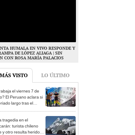
NTA HUMALA EN VIVO RESPONDE Y
RAMPA DE LÓPEZ ALIAGA | SIN
N CON ROSA MARÍA PALACIOS
 MÁS VISTO
LO ÚLTIMO
rabaja el viernes 7 de
o? El Peruano aclara si
1
riado largo tras el
nso del 6 de agosto
 tragedia en el
arán: turista chileno
2
e y otro resulta herido