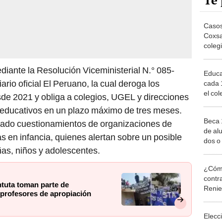
Te 
Casos
Coxsa
colegi
advie
iante la Resolución Viceministerial N.° 085-
Educa
io oficial El Peruano, la cual deroga los
cada 
el co
de 2021 y obliga a colegios, UGEL y direcciones
en Ma
 educativos en un plazo máximo de tres meses.
Beca 
rado cuestionamientos de organizaciones de
de al
 en infancia, quienes alertan sobre un posible
dos o
ñas, niños y adolescentes.
curso
¿Cómo
contra
tuta toman parte de
Reni
a profesores de apropiación
Elecc