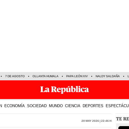
7 DE AGOSTO
OLLANTA HUMALA
PAPA LEÓN XIV
NALDY SALDAÑA
N
ECONOMÍA
SOCIEDAD
MUNDO
CIENCIA
DEPORTES
ESPECTÁCU
TE R
20 May 2026 | 22:46 h