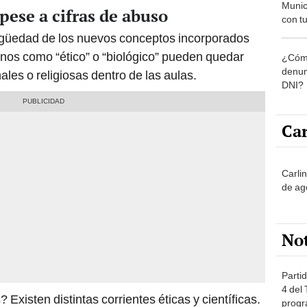
Munic
pese a cifras de abuso
con tu
miemb
igüedad de los nuevos conceptos incorporados
de oct
nos como “ético” o “biológico” pueden quedar
¿Cómo
la O
denun
ales o religiosas dentro de las aulas.
DNI?
Car
Carli
de ag
No
Partid
4 del
Existen distintas corrientes éticas y científicas.
progr