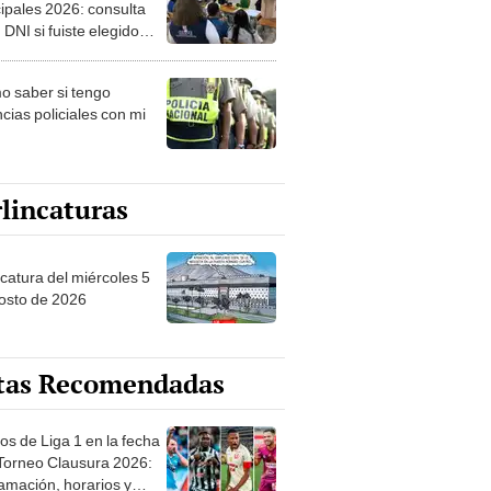
ipales 2026: consulta
 DNI si fuiste elegido
ro de mesa para este 4
ubre en el link oficial de
 saber si tengo
NPE
cias policiales con mi
lincaturas
ncatura del miércoles 5
osto de 2026
tas Recomendadas
os de Liga 1 en la fecha
 Torneo Clausura 2026:
amación, horarios y