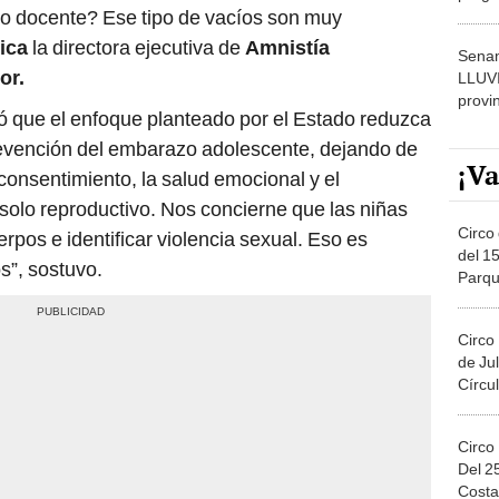
r o docente? Ese tipo de vacíos son muy
dónde
ica
la directora ejecutiva de
Amnistía
Senam
or.
LLUV
provi
ó que el enfoque planteado por el Estado reduzca
revención del embarazo adolescente, dejando de
¡Va
onsentimiento, la salud emocional y el
solo reproductivo. Nos concierne que las niñas
Circo 
pos e identificar violencia sexual. Eso es
del 15
s”, sostuvo.
Parqu
Migue
Circo
de Jul
Círcul
Circo
Del 2
Costa