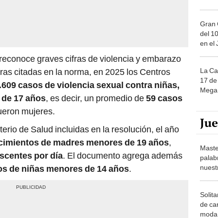
Gran 
del 10
en el
reconoce graves cifras de violencia y embarazo
La Ca
fras citadas en la norma, en 2025 los Centros
17 de 
.609 casos de violencia sexual contra niñas,
Mega 
 de 17 años
, es decir, un promedio de
59 casos
fueron mujeres.
Ju
erio de Salud incluidas en la resolución, el año
cimientos de madres menores de 19 años
,
Maste
scentes por día
. El documento agrega además
palab
nuest
ios de niñas menores de 14 años
.
Solita
de ca
moda.