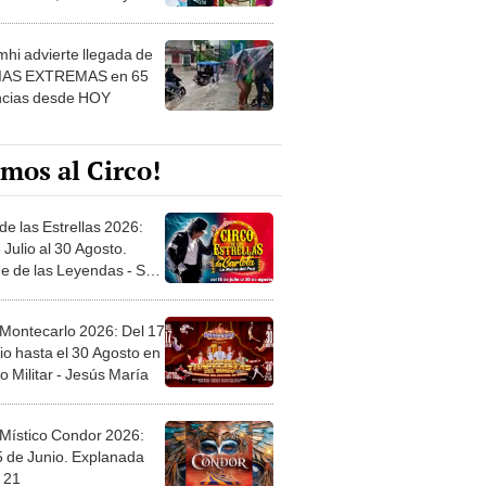
 ver
hi advierte llegada de
IAS EXTREMAS en 65
ncias desde HOY
mos al Circo!
de las Estrellas 2026:
 Julio al 30 Agosto.
e de las Leyendas - San
l
 Montecarlo 2026: Del 17
io hasta el 30 Agosto en
o Militar - Jesús María
 Místico Condor 2026:
5 de Junio. Explanada
 21