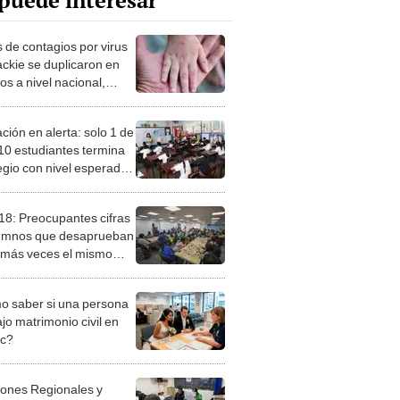
puede interesar
 de contagios por virus
ckie se duplicaron en
os a nivel nacional,
rte el Minsa y Minedu
ción en alerta: solo 1 de
10 estudiantes termina
legio con nivel esperado
temática y Lectura
18: Preocupantes cifras
umnos que desaprueban
 más veces el mismo
 saber si una persona
jo matrimonio civil en
ec?
iones Regionales y