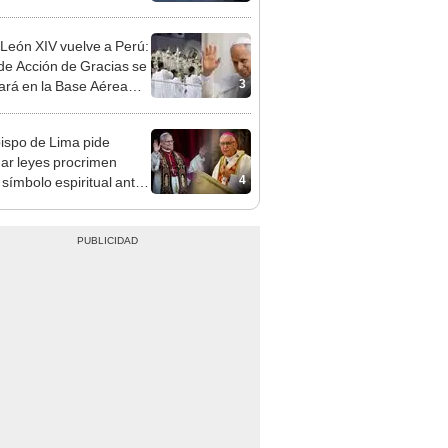
caer de la montaña en
sh
León XIV vuelve a Perú:
de Acción de Gracias se
3
zará en la Base Aérea
Palmas
ispo de Lima pide
ar leyes procrimen
4
símbolo espiritual ante
sita del papa León XIV