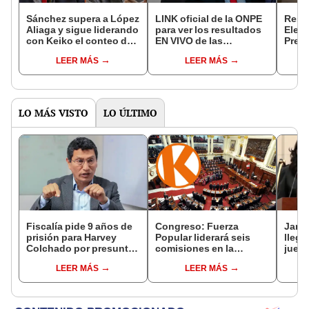
Sánchez supera a López
LINK oficial de la ONPE
Resul
Aliaga y sigue liderando
para ver los resultados
Elec
con Keiko el conteo de
EN VIVO de las
Presi
la ONPE al 91%
Elecciones Generales
¿cóm
LEER MÁS
LEER MÁS
2026: conoce AQUÍ
segú
todos los detalles
de l
LO MÁS VISTO
LO ÚLTIMO
Fiscalía pide 9 años de
Congreso: Fuerza
Janet
prisión para Harvey
Popular liderará seis
llega
Colchado por presunta
comisiones en la
juez
negociación
Cámara de Diputados
autor
LEER MÁS
LEER MÁS
incompatible y falsedad
elimi
ideológica
indep