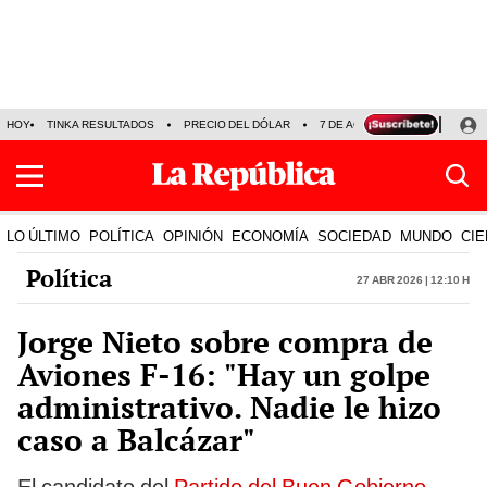
HOY
TINKA RESULTADOS
PRECIO DEL DÓLAR
7 DE AGOSTO
OLLANTA H
LO ÚLTIMO
POLÍTICA
OPINIÓN
ECONOMÍA
SOCIEDAD
MUNDO
CIE
Política
27 Abr 2026 | 12:10 h
Jorge Nieto sobre compra de
Aviones F-16: "Hay un golpe
administrativo. Nadie le hizo
caso a Balcázar"