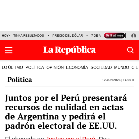
HOY
TINKA RESULTADOS
PRECIO DEL DÓLAR
7 DE AGOSTO
OLLANTA H
LO ÚLTIMO
POLÍTICA
OPINIÓN
ECONOMÍA
SOCIEDAD
MUNDO
CIE
Política
12 Jun 2026 | 14:00 h
Juntos por el Perú presentará
recursos de nulidad en actas
de Argentina y pedirá el
padrón electoral de EE.UU.