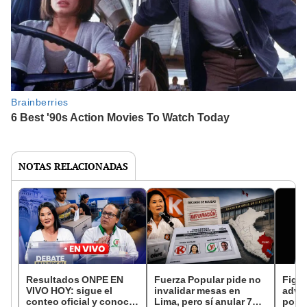
NOTAS RELACIONADAS
Resultados ONPE EN
Fuerza Popular pide no
Figur
VIVO HOY: sigue el
invalidar mesas en
advie
conteo oficial y conoce
Lima, pero sí anular 7
posib