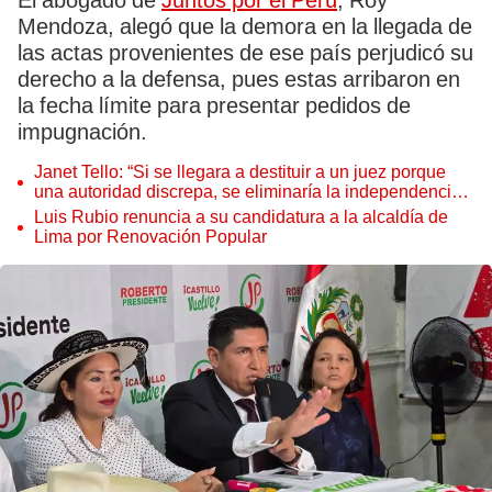
El abogado de
Juntos por el Perú
, Roy
Mendoza, alegó que la demora en la llegada de
las actas provenientes de ese país perjudicó su
derecho a la defensa, pues estas arribaron en
la fecha límite para presentar pedidos de
impugnación.
Janet Tello: “Si se llegara a destituir a un juez porque
una autoridad discrepa, se eliminaría la independencia
judicial”
Luis Rubio renuncia a su candidatura a la alcaldía de
Lima por Renovación Popular