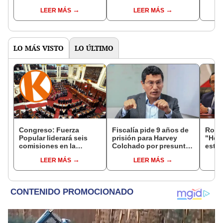
quién gana la segunda
mil votos en Puno
nuev
LEER MÁS
LEER MÁS
vuelta de las Elecciones
fujim
Perú 2026
una g
LO MÁS VISTO
LO ÚLTIMO
Congreso: Fuerza
Fiscalía pide 9 años de
Robe
Popular liderará seis
prisión para Harvey
"Hem
comisiones en la
Colchado por presunta
estra
Cámara de Diputados
negociación
la le
LEER MÁS
LEER MÁS
incompatible y falsedad
conoc
ideológica