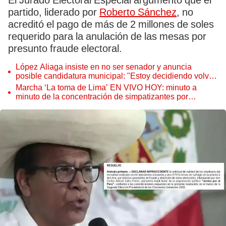
El Jurado Electoral Especial argumentó que el
partido, liderado por
Roberto Sánchez
, no
acreditó el pago de más de 2 millones de soles
requerido para la anulación de las mesas por
presunto fraude electoral.
López Aliaga insiste en no ser senador y anuncia
posible candidatura municipal: "Estoy decidiendo volver
a ser alcalde de Lima"
Marcha ‘La toma de Lima’ EN VIVO HOY: minuto a
minuto de la concentración de simpatizantes por
regiones, medidas de las autoridades, acciones de la
Policía Nacional y más