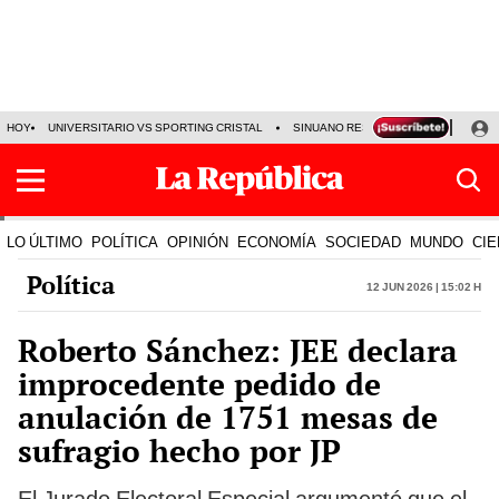
HOY
UNIVERSITARIO VS SPORTING CRISTAL
SINUANO RESULTADOS HOY
CA
LO ÚLTIMO
POLÍTICA
OPINIÓN
ECONOMÍA
SOCIEDAD
MUNDO
CIE
Política
12 Jun 2026 | 15:02 h
Roberto Sánchez: JEE declara
improcedente pedido de
anulación de 1751 mesas de
sufragio hecho por JP