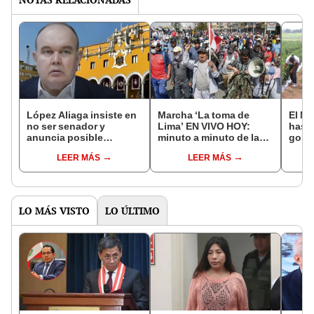
López Aliaga insiste en
Marcha ‘La toma de
El Ni
no ser senador y
Lima’ EN VIVO HOY:
hasta
anuncia posible
minuto a minuto de la
gobie
candidatura municipal:
concentración de
nuevo
LEER MÁS
LEER MÁS
"Estoy decidiendo
simpatizantes por
econ
volver a ser alcalde de
regiones, medidas de
Lima"
las autoridades,
acciones de la Policía
Nacional y más
LO MÁS VISTO
LO ÚLTIMO