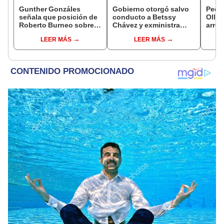
Gunther Gonzáles
Gobierno otorgó salvo
Pedro
señala que posición de
conducto a Betssy
Olla
Roberto Burneo sobre
Chávez y exministra
arrep
reelección de López
viajó a México en la
servi
LEER MÁS
LEER MÁS
Aliaga no representan al
madrugada
gobi
JNE