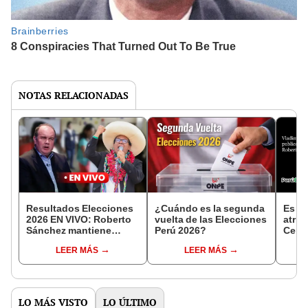
NOTAS RELACIONADAS
Resultados Elecciones
¿Cuándo es la segunda
Es fa
2026 EN VIVO: Roberto
vuelta de las Elecciones
atrib
Sánchez mantiene
Perú 2026?
Cerr
segundo lugar tras
Sánc
LEER MÁS
LEER MÁS
conteo ONPE al 95%
una 
LO MÁS VISTO
LO ÚLTIMO