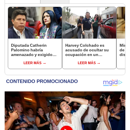
Diputada Catherin
Harvey Colchado es
Mirt
Palomino habría
acusado de ocultar su
de lo
amenazado y exigido
ocupación en un
discu
S/300 mil a familiares de
documento oficial para
fujim
LEER MÁS
LEER MÁS
Pedro Castillo tras
alquilar un inmueble a la
memo
insultarlos por
PNP
WhatsApp