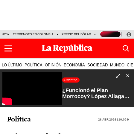
HOY
TERREMOTO EN COLOMBIA
PRECIO DEL DÓLAR
KEIKO FUJIMORI
P
LO ÚLTIMO
POLÍTICA
OPINIÓN
ECONOMÍA
SOCIEDAD
MUNDO
CIE
EN VIVO
¿Funcionó el Plan
Morrocoy? López Aliaga
favorito de Lima tras
jugada al JNE | Arde Troya
con Juliana Oxenford
Política
26 Abr 2026 | 10:05 h