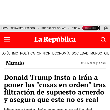
HOY
TINKA RESULTADOS
PRECIO DEL DÓLAR
7 DE AGOSTO
OLLANTA H
LO ÚLTIMO
POLÍTICA
OPINIÓN
ECONOMÍA
SOCIEDAD
MUNDO
CIE
Mundo
12 Jun 2026 | 17:03 h
Donald Trump insta a Irán a
poner las "cosas en orden" tras
filtración de supuesto acuerdo
y asegura que este no es real