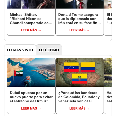
Michael Shifter:
Donald Trump asegura
El bu
“Richard Nixon es
que la diplomacia con
tiemp
Ghandi comparado con
Irán está en su fase final
“Los 
Donald Trump”
y anticipa un acuerdo
para 
LEER MÁS
LEER MÁS
en dos o tres días
Rysz
LO MÁS VISTO
LO ÚLTIMO
Dubái apuesta por un
¿Por qué las banderas
Hace
nuevo puerto para evitar
de Colombia, Ecuador y
devo
el estrecho de Ormuz:
Venezuela son casi
salva
aumentará 13% su
idénticas?
está
LEER MÁS
LEER MÁS
capacidad y reforzará el
refor
comercio mundial
de fo