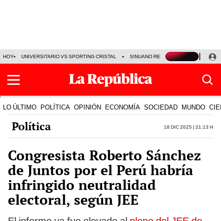
HOY
UNIVERSITARIO VS SPORTING CRISTAL
SINUANO RESULTADOS HOY
CA
LO ÚLTIMO
POLÍTICA
OPINIÓN
ECONOMÍA
SOCIEDAD
MUNDO
CIE
Política
18 Dic 2025 | 21:13 h
Congresista Roberto Sánchez
de Juntos por el Perú habría
infringido neutralidad
electoral, según JEE