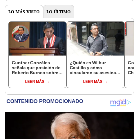
LO MÁS VISTO
LO ÚLTIMO
Gunther Gonzáles
¿Quién es Wílbur
Gobi
señala que posición de
Castillo y cómo
cond
Roberto Burneo sobre
vincularon su asesinato
Cháve
reelección de López
con Patricia Chirinos?
viajó
LEER MÁS
LEER MÁS
Aliaga no representan al
madr
JNE