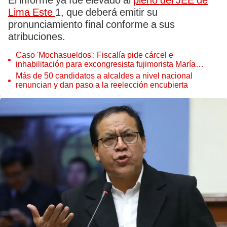
El informe ya fue elevado al
pleno del JEE de
Lima Este
1, que deberá emitir su
pronunciamiento final conforme a sus
atribuciones.
Caso 'Mochasueldos': Fiscalía pide cárcel e
inhabilitación para excongresista fujimorista María
Cordero Jon Tay
Más de 50 candidatos a alcaldes a nivel nacional
renuncian y dan paso a la reelección encubierta