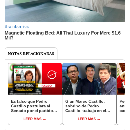
NOTAS RELACIONADAS
Es falso que Pedro
Gian Marco Castillo,
Pedro
Castillo postulara al
sobrino de Pedro
anun
Senado por el partido
Castillo, trabaja en el
candi
Juntos por el Perú
Congreso y gana más
para 
LEER MÁS
LEER MÁS
de S/3.000
gener