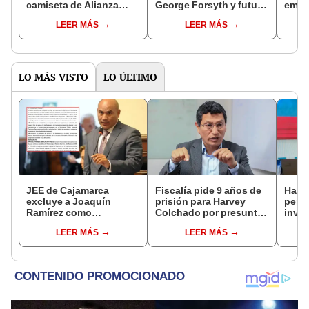
camiseta de Alianza
George Forsyth y futura
emoc
Lima tras obsequio de
madre de su hija?
conve
LEER MÁS
LEER MÁS
George Forsyth:
“La 
"Nuestra Alianza es
nuest
eterna"
LO MÁS VISTO
LO ÚLTIMO
JEE de Cajamarca
Fiscalía pide 9 años de
Harv
excluye a Joaquín
prisión para Harvey
permi
Ramírez como
Colchado por presunta
inves
candidato a gobernador
negociación
utili
LEER MÁS
LEER MÁS
regional por ocultar
incompatible y falsedad
polít
sentencia
ideológica