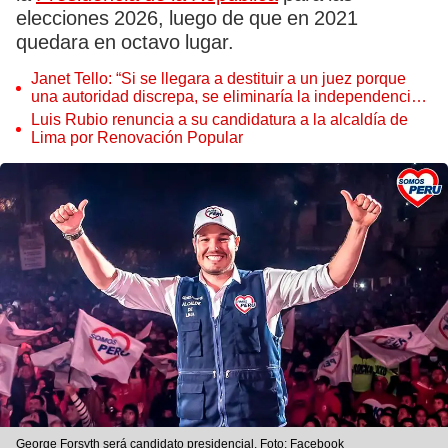
elecciones 2026, luego de que en 2021
quedara en octavo lugar.
Janet Tello: “Si se llegara a destituir a un juez porque
una autoridad discrepa, se eliminaría la independencia
judicial”
Luis Rubio renuncia a su candidatura a la alcaldía de
Lima por Renovación Popular
George Forsyth será candidato presidencial. Foto: Facebook