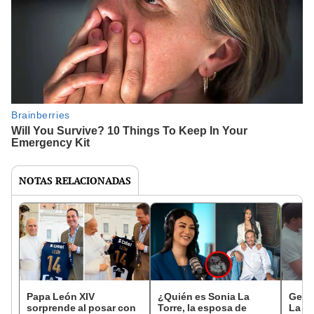
NOTAS RELACIONADAS
Papa León XIV
¿Quién es Sonia La
Geor
sorprende al posar con
Torre, la esposa de
La To