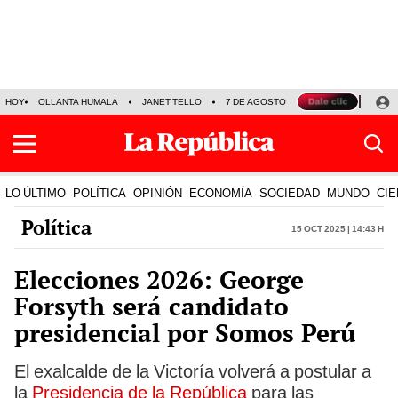
HOY
OLLANTA HUMALA
JANET TELLO
7 DE AGOSTO
TINKA RESULTADOS
LO ÚLTIMO
POLÍTICA
OPINIÓN
ECONOMÍA
SOCIEDAD
MUNDO
CIE
Política
15 Oct 2025 | 14:43 h
Elecciones 2026: George
Forsyth será candidato
presidencial por Somos Perú
El exalcalde de la Victoría volverá a postular a
la
Presidencia de la República
para las