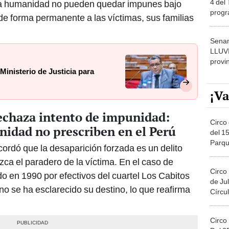
de forma permanente a las víctimas, sus familias
dónde
Senam
LLUV
provi
Ministerio de Justicia para
¡Va
echaza intento de impunidad:
Circo 
nidad no prescriben en el Perú
del 15
Parqu
ordó que la desaparición forzada es un delito
Migue
a el paradero de la víctima. En el caso de
Circo
do en 1990 por efectivos del cuartel Los Cabitos
de Jul
no se ha esclarecido su destino, lo que reafirma
Círcul
Circo
Del 2
Costa