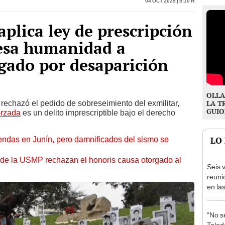
aplica ley de prescripción
lesa humanidad a
igado por desaparición
OLLA
rechazó el pedido de sobreseimiento del exmilitar,
LA T
GUIO
orzada
es un delito imprescriptible bajo el derecho
endas en Junín, pero damnificados del sismo se
LO
 de la USMP rechazan el honoris causa otorgado al
Seis v
reuni
en la
presi
Junín
“No s
Toledo
desca