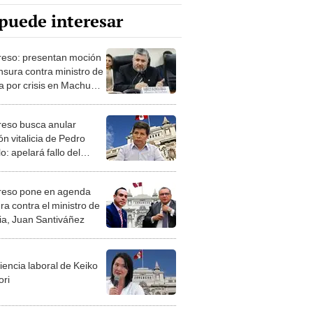
puede interesar
eso: presentan moción
nsura contra ministro de
ra por crisis en Machu
u
eso busca anular
n vitalicia de Pedro
lo: apelará fallo del
 Judicial
eso pone en agenda
ra contra el ministro de
cia, Juan Santiváñez
iencia laboral de Keiko
ori
l Ángel Torres: