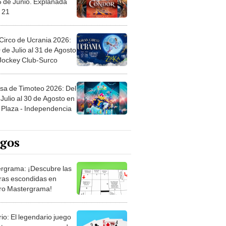
Circo de Ucrania 2026:
 de Julio al 31 de Agosto
 Jockey Club-Surco
sa de Timoteo 2026: Del
Julio al 30 de Agosto en
Plaza - Independencia
egos
rgrama: ¡Descubre las
ras escondidas en
ro Mastergrama!
rio: El legendario juego
rtas que nunca pasa de
 Organiza el mazo y