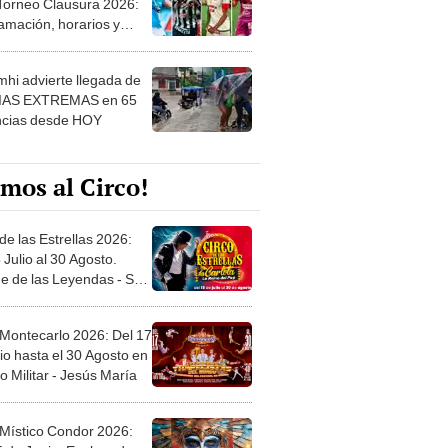
 ver
hi advierte llegada de
IAS EXTREMAS en 65
ncias desde HOY
mos al Circo!
de las Estrellas 2026:
 Julio al 30 Agosto.
e de las Leyendas - San
l
 Montecarlo 2026: Del 17
io hasta el 30 Agosto en
o Militar - Jesús María
 Místico Condor 2026:
5 de Junio. Explanada
 21