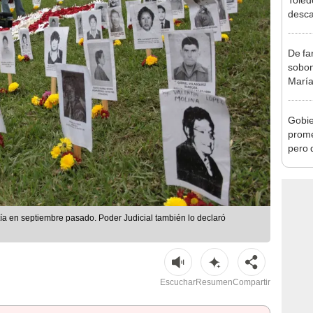
exma
De fa
sobon
María
Gobie
prome
pero 
se que
tía en septiembre pasado. Poder Judicial también lo declaró
Escuchar
Resumen
Compartir