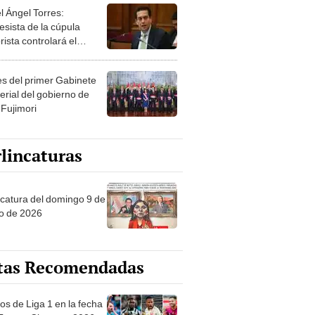
esista de la cúpula
rista controlará el
r año del Senado
les del primer Gabinete
erial del gobierno de
 Fujimori
lincaturas
ncatura del domingo 9 de
o de 2026
tas Recomendadas
os de Liga 1 en la fecha
 Torneo Clausura 2026:
amación, horarios y