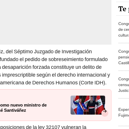
Te 
Congr
de ce
cultu
Picch
iz, del Séptimo Juzgado de Investigación
Congr
pensió
infundado el pedido de sobreseimiento formulado
Castil
a desaparición forzada constituye un delito de
Poder
s imprescriptible según el derecho internacional y
Congr
nteramericana de Derechos Humanos (Corte IDH).
censu
Justi
como nuevo ministro de
Exper
sé Santiváñez
Fujim
sposiciones de la ley 32107 vulneran la
Migue
ionales suscritos por el Perú, como la Convención