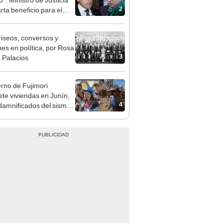
ndatario
riseos, conversos y
es en política, por Rosa
3
 Palacios
rno de Fujimori
te viviendas en Junín,
4
damnificados del sismo
jan por la lentitud