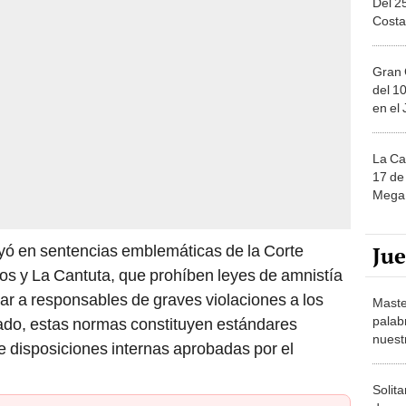
Gran 
del 10
en el
La Ca
17 de 
Mega 
Ju
poyó en sentencias emblemáticas de la Corte
os y La Cantuta, que prohíben leyes de amnistía
ar a responsables de graves violaciones a los
Maste
palab
ado, estas normas constituyen estándares
nuest
e disposiciones internas aprobadas por el
Solita
de ca
moda.