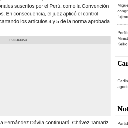
congr
En consecuencia, el juez aplicó el control
fujimo
cartando los artículos 4 y 5 de la norma aprobada
prime
Perfi
Minist
Keiko
Car
Carli
agost
No
ra Fernández Dávila continuará. Chávez Tamariz
Partid
4 del
sa humanidad no pueden quedar impunes bajo
progr