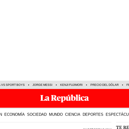
A VS SPORT BOYS
JORGE MESSI
KENJI FUJIMORI
PRECIO DEL DÓLAR
F
N
ECONOMÍA
SOCIEDAD
MUNDO
CIENCIA
DEPORTES
ESPECTÁCU
TE R
04 Oct 2025 | 5:10 h