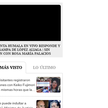
NTA HUMALA EN VIVO RESPONDE Y
RAMPA DE LÓPEZ ALIAGA | SIN
N CON ROSA MARÍA PALACIOS
 MÁS VISTO
LO ÚLTIMO
isitantes registraron
ones con Keiko Fujimori
1
s mismas horas que la
denta se encontraba en
e puede indultar a
”: Ministro de Justicia
2
rta beneficio para el