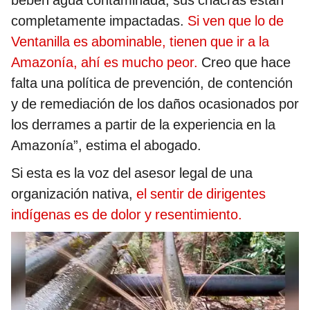
beben agua contaminada, sus chacras están
completamente impactadas.
Si ven que lo de
Ventanilla es abominable, tienen que ir a la
Amazonía, ahí es mucho peor.
Creo que hace
falta una política de prevención, de contención
y de remediación de los daños ocasionados por
los derrames a partir de la experiencia en la
Amazonía”, estima el abogado.
Si esta es la voz del asesor legal de una
organización nativa,
el sentir de dirigentes
indígenas es de dolor y resentimiento.