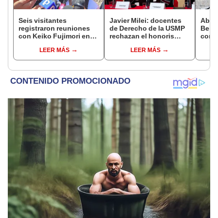
Seis visitantes
Javier Milei: docentes
Abuc
registraron reuniones
de Derecho de la USMP
Bein
con Keiko Fujimori en
rechazan el honoris
conm
las mismas horas que la
causa otorgado al
Batal
LEER MÁS
LEER MÁS
presidenta se
presidente de Argentina
encontraba en Junín