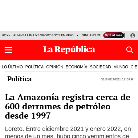
HOY
ALIANZA LIMA VS SPORT BOYS EN VIVO
SINUANO RESULTADOS HOY
JO
LO ÚLTIMO
POLÍTICA
OPINIÓN
ECONOMÍA
SOCIEDAD
MUNDO
CIE
Política
31 Ene 2022 | 17:06 h
La Amazonía registra cerca de
600 derrames de petróleo
desde 1997
Loreto. Entre diciembre 2021 y enero 2022, en
menos de un mes, hubo cinco vertimientos de