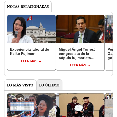
NOTAS RELACIONADAS
Experiencia laboral de
Miguel Ángel Torres:
Perfi
Keiko Fujimori
congresista de la
Gabin
cúpula fujimorista
gobi
LEER MÁS
controlará el primer año
Fujim
LEER MÁS
del Senado
LO MÁS VISTO
LO ÚLTIMO