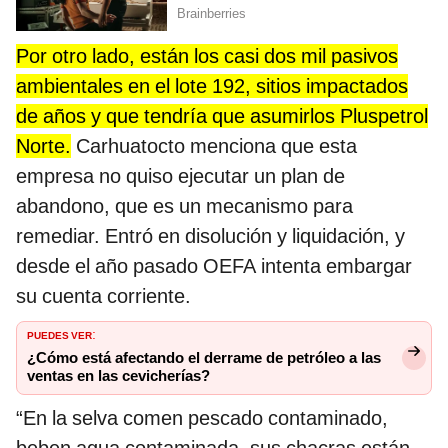
Por otro lado, están los casi dos mil pasivos
ambientales en el lote 192, sitios impactados
de años y que tendría que asumirlos Pluspetrol
Norte.
Carhuatocto menciona que esta
empresa no quiso ejecutar un plan de
abandono, que es un mecanismo para
remediar. Entró en disolución y liquidación, y
desde el año pasado OEFA intenta embargar
su cuenta corriente.
PUEDES VER
:
¿Cómo está afectando el derrame de petróleo a las
ventas en las cevicherías?
“En la selva comen pescado contaminado,