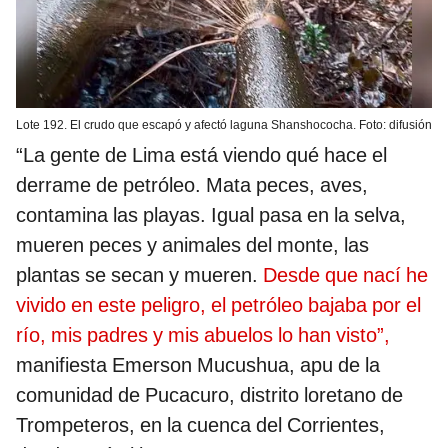
Lote 192. El crudo que escapó y afectó laguna Shanshococha. Foto: difusión
“La gente de Lima está viendo qué hace el
derrame de petróleo. Mata peces, aves,
contamina las playas. Igual pasa en la selva,
mueren peces y animales del monte, las
plantas se secan y mueren.
Desde que nací he
vivido en este peligro, el petróleo bajaba por el
río, mis padres y mis abuelos lo han visto”,
manifiesta Emerson Mucushua, apu de la
comunidad de Pucacuro, distrito loretano de
Trompeteros, en la cuenca del Corrientes,