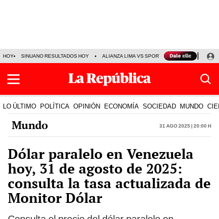
HOY
SINUANO RESULTADOS HOY
ALIANZA LIMA VS SPORT BOYS
JORGE MES
LO ÚLTIMO
POLÍTICA
OPINIÓN
ECONOMÍA
SOCIEDAD
MUNDO
CIE
Mundo
31 Ago 2025 | 20:00 h
Dólar paralelo en Venezuela
hoy, 31 de agosto de 2025:
consulta la tasa actualizada de
Monitor Dólar