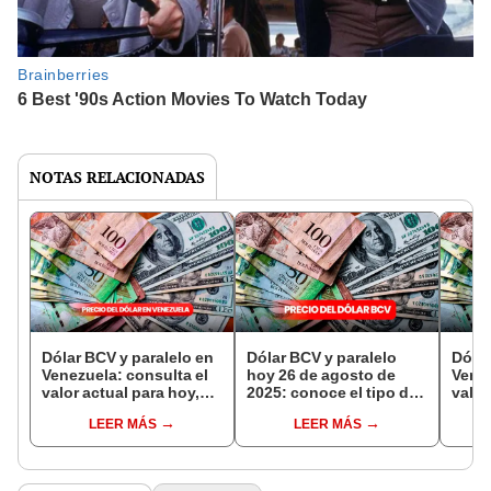
NOTAS RELACIONADAS
Dólar BCV y paralelo en
Dólar BCV y paralelo
Dólar
Venezuela: consulta el
hoy 26 de agosto de
Venez
valor actual para hoy,
2025: conoce el tipo de
valor
jueves 28 de agosto de
cambio oficial del
domi
LEER MÁS
LEER MÁS
2025
Banco Central de
de 2
Venezuela