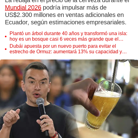
La rebaja en el precio de la cerveza durante el
Mundial 2026
podría impulsar más de
US$2.300 millones en ventas adicionales en
Ecuador, según estimaciones empresariales.
Plantó un árbol durante 40 años y transformó una isla:
hoy es un bosque casi 6 veces más grande que el
Parque de las Leyendas
Dubái apuesta por un nuevo puerto para evitar el
estrecho de Ormuz: aumentará 13% su capacidad y
reforzará el comercio mundial