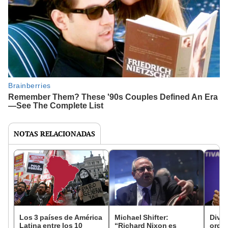
NOTAS RELACIONADAS
Los 3 países de América
Michael Shifter:
Dive
Latina entre los 10
“Richard Nixon es
orga