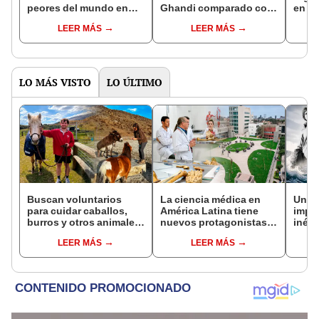
peores del mundo en
Ghandi comparado con
en Ec
ofrecer derechos a los
Donald Trump”
revoc
LEER MÁS
LEER MÁS
trabajadores
Nobo
ante 
LO MÁS VISTO
LO ÚLTIMO
Buscan voluntarios
La ciencia médica en
Un de
para cuidar caballos,
América Latina tiene
impu
burros y otros animales
nuevos protagonistas:
inédi
rescatados en Nueva
estas son las
trans
LEER MÁS
LEER MÁS
Zelanda: ofrecerán
universidades mejor
en ba
alojamiento gratis
posicionadas por QS
Atlán
2026
honra