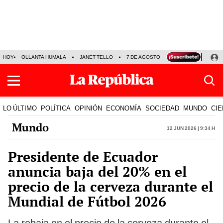
HOY
OLLANTA HUMALA
JANET TELLO
7 DE AGOSTO
TINKA RESULTADOS
LO ÚLTIMO
POLÍTICA
OPINIÓN
ECONOMÍA
SOCIEDAD
MUNDO
CIE
Mundo
12 Jun 2026 | 9:34 h
Presidente de Ecuador
anuncia baja del 20% en el
precio de la cerveza durante el
Mundial de Fútbol 2026