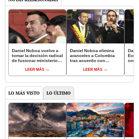
Daniel Noboa vuelve a
Daniel Noboa elimina
Danie
tomar la decisión radical
aranceles a Colombia
Ecuad
de fusionar ministerios
tras acuerdo con
comp
y secretarías en el
candidato de derecha a
la In
LEER MÁS
LEER MÁS
Gobierno de Ecuador
la presidencia, Abelardo
prod
de la Espriella
LO MÁS VISTO
LO ÚLTIMO