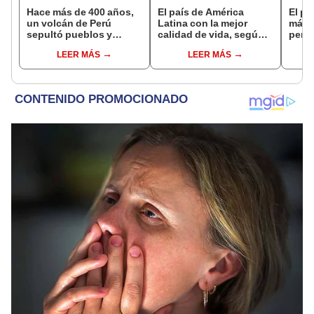
Hace más de 400 años,
El país de América
El pa
un volcán de Perú
Latina con la mejor
más 
sepultó pueblos y
calidad de vida, según
pero 
provocó uno de los
informe de las Naciones
econ
LEER MÁS
LEER MÁS
veranos más fríos de la
Unidas: No es Uruguay
pode
historia: sigue bajo
ni Costa Rica
US$1
monitoreo