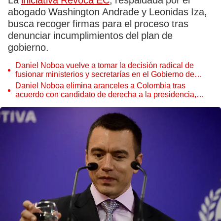
La
iniciativa Revoca EC
, respaldada por el
abogado Washington Andrade y Leonidas Iza,
busca recoger firmas para el proceso tras
denunciar incumplimientos del plan de
gobierno.
Daniel Noboa vuelve a tomar la decisión radical de
fusionar ministerios y secretarías en el Gobierno de
Ecuador
Daniel Noboa elimina aranceles a Colombia tras
acuerdo con candidato de derecha a la presidencia,
Abelardo de la Espriella