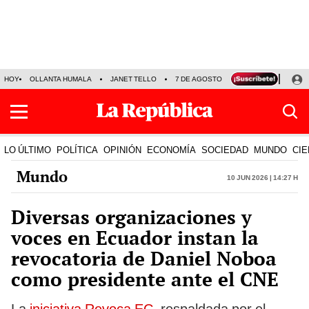
HOY
OLLANTA HUMALA
JANET TELLO
7 DE AGOSTO
TINKA RESULTADOS
LO ÚLTIMO
POLÍTICA
OPINIÓN
ECONOMÍA
SOCIEDAD
MUNDO
CIE
Mundo
10 Jun 2026 | 14:27 h
Diversas organizaciones y
voces en Ecuador instan la
revocatoria de Daniel Noboa
como presidente ante el CNE