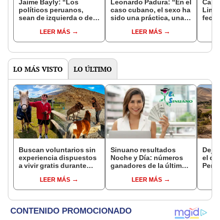
Jaime Bayly: “Los
Leonardo Padura: “En el
Canta
políticos peruanos,
caso cubano, el sexo ha
Lima 
sean de izquierda o de
sido una práctica, una
fecha
derecha, siempre
válvula de escape para
para v
LEER MÁS
LEER MÁS
encuentran la manera
la vida cotidiana de las
vene
de decepcionarte”
personas"
LO MÁS VISTO
LO ÚLTIMO
Buscan voluntarios sin
Sinuano resultados
Dejó 
experiencia dispuestos
Noche y Día: números
el de
a vivir gratis durante
ganadores de la última
Perú:
una semana: para
lotería de Colombia de
un re
LEER MÁS
LEER MÁS
cuidar caballos, burros
HOY viernes 7 de agosto
creó
y otros animales
ecos
rescatados en un
refugio por 2 horas