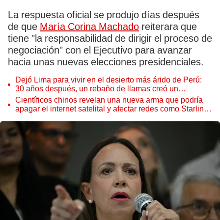
La respuesta oficial se produjo días después
de que
María Corina Machado
reiterara que
tiene "la responsabilidad de dirigir el proceso de
negociación" con el Ejecutivo para avanzar
hacia unas nuevas elecciones presidenciales.
Dejó Lima para vivir en el desierto más árido de Perú:
30 años después, un rebaño de llamas creó un
sorprendente ecosistema
Científicos chinos revelan una nueva arma que podría
apagar el internet satelital y afectar redes como Starlink
de Elon Musk