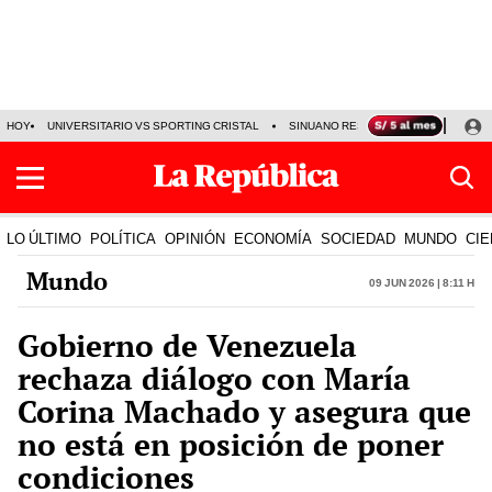
HOY
UNIVERSITARIO VS SPORTING CRISTAL
SINUANO RESULTADOS HOY
CA
LO ÚLTIMO
POLÍTICA
OPINIÓN
ECONOMÍA
SOCIEDAD
MUNDO
CIE
Mundo
09 Jun 2026 | 8:11 h
Gobierno de Venezuela
rechaza diálogo con María
Corina Machado y asegura que
no está en posición de poner
condiciones