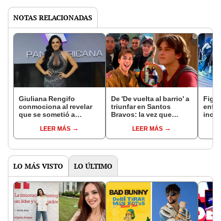
NOTAS RELACIONADAS
Giuliana Rengifo
De 'De vuelta al barrio' a
Figur
conmociona al revelar
triunfar en Santos
enfre
que se sometió a
Bravos: la vez que
incid
delicada operación:
Alejandro Aramburú,
herid
LEER MÁS
LEER MÁS
“Soy un milagro”
cantante peruano,
actuó en la serie de
América Televisión
LO MÁS VISTO
LO ÚLTIMO