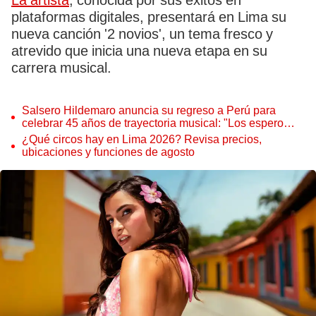
La artista
, conocida por sus éxitos en
plataformas digitales, presentará en Lima su
nueva canción '2 novios', un tema fresco y
atrevido que inicia una nueva etapa en su
carrera musical.
Salsero Hildemaro anuncia su regreso a Perú para
celebrar 45 años de trayectoria musical: "Los espero
para cantar con todos ustedes”
¿Qué circos hay en Lima 2026? Revisa precios,
ubicaciones y funciones de agosto