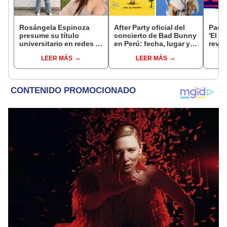
Rosángela Espinoza
After Party oficial del
Paul 
presume su título
concierto de Bad Bunny
'El v
universitario en redes y
en Perú: fecha, lugar y
revis
comparte mensaje:
todo lo que debes saber
confe
LEER MÁS
LEER MÁS
“Dejad que los perros
del evento en Lima
salie
hablen”
Lópe