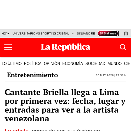
HOY
UNIVERSITARIO VS SPORTING CRISTAL
SINUANO RESULTADOS HOY
CA
LO ÚLTIMO
POLÍTICA
OPINIÓN
ECONOMÍA
SOCIEDAD
MUNDO
CIE
Entretenimiento
30 May 2026 | 17:31 h
Cantante Briella llega a Lima
por primera vez: fecha, lugar y
entradas para ver a la artista
venezolana