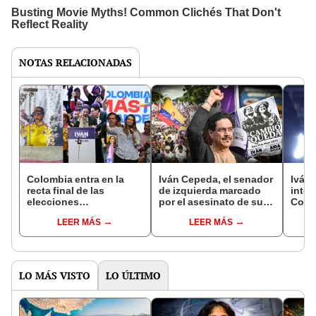
NOTAS RELACIONADAS
Colombia entra en la
Iván Cepeda, el senador
Iván 
recta final de las
de izquierda marcado
inten
elecciones
por el asesinato de su
Colo
presidenciales con Iván
padre que ahora aspira
elec
LEER MÁS
LEER MÁS
Cepeda liderando
a la presidencia de
pres
encuestas y mítines
Colombia
decisivos
LO MÁS VISTO
LO ÚLTIMO