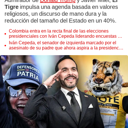
Admirador de
Donald Trump
y Javier Milei,
El
Tigre
impulsa una agenda basada en valores
religiosos, un discurso de mano dura y la
reducción del tamaño del Estado en un 40%.
Colombia entra en la recta final de las elecciones
presidenciales con Iván Cepeda liderando encuestas y
mítines decisivos
Iván Cepeda, el senador de izquierda marcado por el
asesinato de su padre que ahora aspira a la presidencia
de Colombia