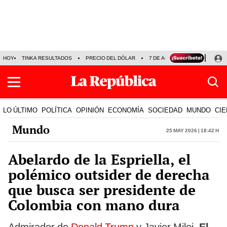
HOY
TINKA RESULTADOS
PRECIO DEL DÓLAR
7 DE AGOSTO
OLLANTA H
LO ÚLTIMO
POLÍTICA
OPINIÓN
ECONOMÍA
SOCIEDAD
MUNDO
CIE
Mundo
25 May 2026 | 18:42 h
Abelardo de la Espriella, el
polémico outsider de derecha
que busca ser presidente de
Colombia con mano dura