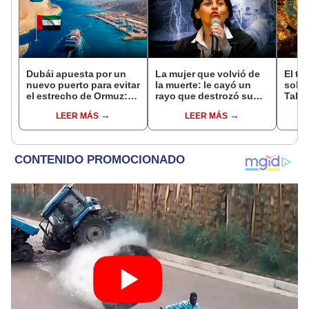
Dubái apuesta por un
La mujer que volvió de
El te
nuevo puerto para evitar
la muerte: le cayó un
sobe
el estrecho de Ormuz:
rayo que destrozó su
Tahu
aumentará 13% su
cuerpo, pero no falleció
ocult
LEER MÁS
LEER MÁS
capacidad y reforzará el
años
comercio mundial
plan
teorí