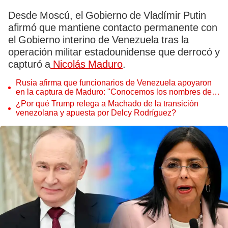
Desde Moscú, el Gobierno de Vladímir Putin
afirmó que mantiene contacto permanente con
el Gobierno interino de Venezuela tras la
operación militar estadounidense que derrocó y
capturó a
Nicolás Maduro
.
Rusia afirma que funcionarios de Venezuela apoyaron
en la captura de Maduro: "Conocemos los nombres de
estos traidores"
¿Por qué Trump relega a Machado de la transición
venezolana y apuesta por Delcy Rodríguez?