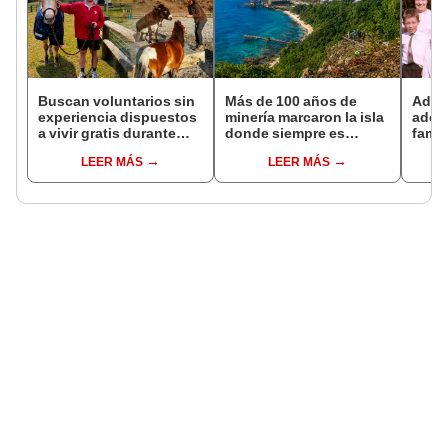
Buscan voluntarios sin
Más de 100 años de
Adul
experiencia dispuestos
minería marcaron la isla
adop
a vivir gratis durante
donde siempre es
famil
una semana: para
Navidad: hoy es un
años 
LEER MÁS
LEER MÁS
cuidar caballos, burros
santuario natural y
sus r
y otros animales
destino turístico
ADN o
rescatados en un
mundial
ines
refugio por 2 horas
encon
un pa