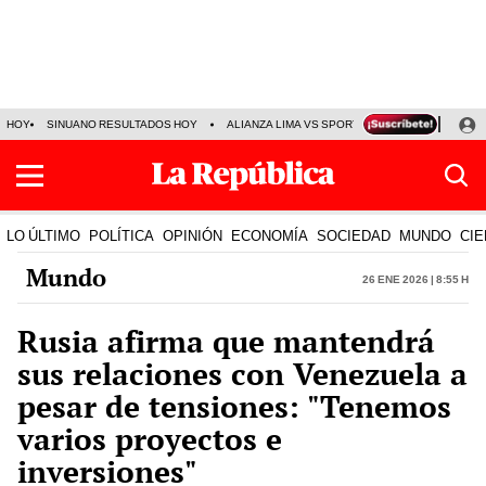
HOY
SINUANO RESULTADOS HOY
ALIANZA LIMA VS SPORT BOYS
JORGE MES
LO ÚLTIMO
POLÍTICA
OPINIÓN
ECONOMÍA
SOCIEDAD
MUNDO
CIE
Mundo
26 Ene 2026 | 8:55 h
Rusia afirma que mantendrá
sus relaciones con Venezuela a
pesar de tensiones: "Tenemos
varios proyectos e
inversiones"