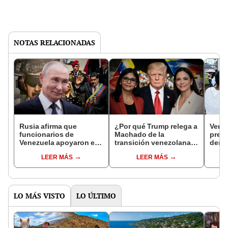
NOTAS RELACIONADAS
Rusia afirma que
¿Por qué Trump relega a
Venez
funcionarios de
Machado de la
preso
Venezuela apoyaron en
transición venezolana y
denun
la captura de Maduro:
apuesta por Delcy
en el
LEER MÁS
LEER MÁS
"Conocemos los
Rodríguez?
Foro
nombres de estos
traidores"
LO MÁS VISTO
LO ÚLTIMO