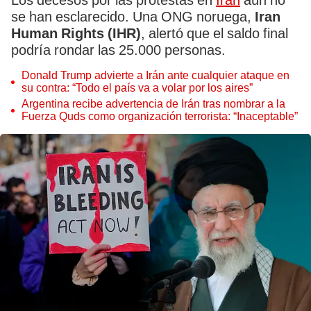
Los decesos por las protestas en
Irán
aún no
se han esclarecido. Una ONG noruega,
Iran
Human Rights (IHR)
, alertó que el saldo final
podría rondar las 25.000 personas.
Donald Trump advierte a Irán ante cualquier ataque en
su contra: “Todo el país va a volar por los aires”
Argentina recibe advertencia de Irán tras nombrar a la
Fuerza Quds como organización terrorista: “Inaceptable”