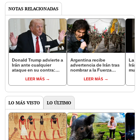
NOTAS RELACIONADAS
Donald Trump advierte a
Argentina recibe
La te
Irán ante cualquier
advertencia de Irán tras
Irán 
ataque en su contra:
nombrar a la Fuerza
mues
“Todo el país va a volar
Quds como
Trump
LEER MÁS
LEER MÁS
por los aires”
organización terrorista:
del ú
“Inaceptable”
LO MÁS VISTO
LO ÚLTIMO